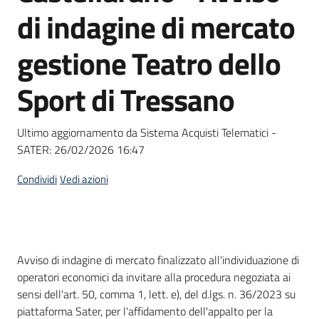
acquisto
di indagine di mercato
gestione Teatro dello
Supporto
Sport di Tressano
Piattaforme
Ultimo aggiornamento da Sistema Acquisti Telematici -
telematiche
SATER:
26/02/2026 16:47
Condividi
Vedi azioni
English
Dati del bando
Avviso di indagine di mercato finalizzato all'individuazione di
site
operatori economici da invitare alla procedura negoziata ai
sensi dell'art. 50, comma 1, lett. e), del d.lgs. n. 36/2023 su
piattaforma Sater, per l'affidamento dell'appalto per la