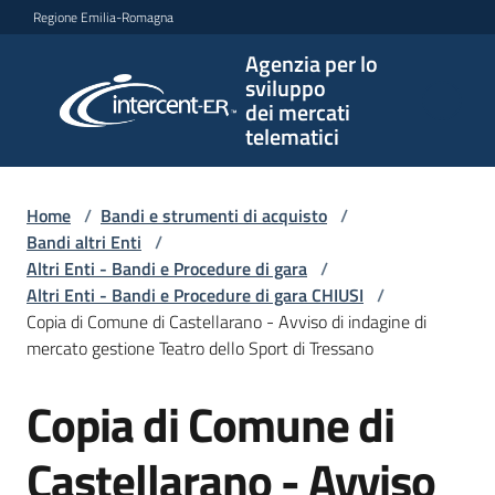
Vai al contenuto
Vai alla navigazione
Vai al footer
Regione Emilia-Romagna
Agenzia per lo
Agenzia
sviluppo
per lo
dei mercati
sviluppo
telematici
dei
mercati
telematici
Home
/
Bandi e strumenti di acquisto
/
Bandi altri Enti
/
Altri Enti - Bandi e Procedure di gara
/
Altri Enti - Bandi e Procedure di gara CHIUSI
/
L'Agenzia
Copia di Comune di Castellarano - Avviso di indagine di
mercato gestione Teatro dello Sport di Tressano
Copia di Comune di
Bandi
Salta al contenuto
e
strumenti
Castellarano - Avviso
di