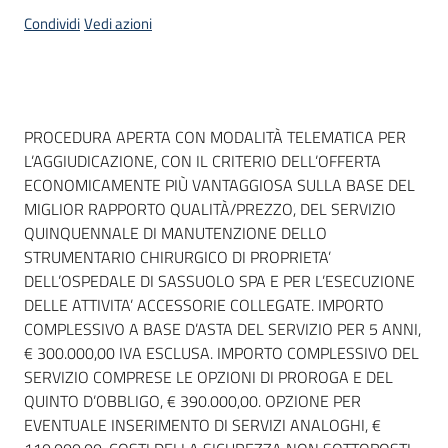
acquisto
Condividi
Vedi azioni
Supporto
Dati del bando
PROCEDURA APERTA CON MODALITÀ TELEMATICA PER
L’AGGIUDICAZIONE, CON IL CRITERIO DELL’OFFERTA
Piattaforme
ECONOMICAMENTE PIÙ VANTAGGIOSA SULLA BASE DEL
telematiche
MIGLIOR RAPPORTO QUALITÀ/PREZZO, DEL SERVIZIO
QUINQUENNALE DI MANUTENZIONE DELLO
STRUMENTARIO CHIRURGICO DI PROPRIETA’
DELL’OSPEDALE DI SASSUOLO SPA E PER L’ESECUZIONE
DELLE ATTIVITA’ ACCESSORIE COLLEGATE. IMPORTO
COMPLESSIVO A BASE D’ASTA DEL SERVIZIO PER 5 ANNI,
English
€ 300.000,00 IVA ESCLUSA. IMPORTO COMPLESSIVO DEL
site
SERVIZIO COMPRESE LE OPZIONI DI PROROGA E DEL
QUINTO D’OBBLIGO, € 390.000,00. OPZIONE PER
EVENTUALE INSERIMENTO DI SERVIZI ANALOGHI, €