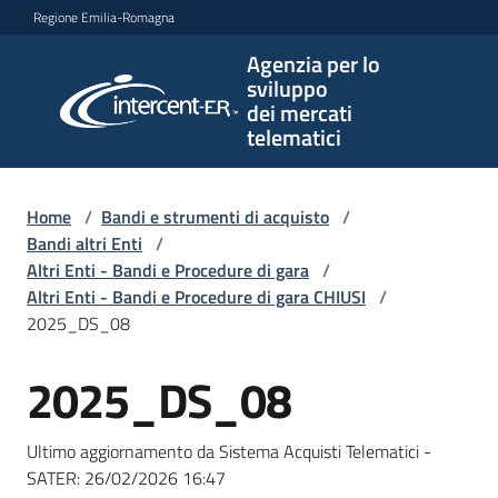
Vai al contenuto
Vai alla navigazione
Vai al footer
Regione Emilia-Romagna
Agenzia per lo
Agenzia
sviluppo
per lo
dei mercati
sviluppo
telematici
dei
mercati
telematici
Home
/
Bandi e strumenti di acquisto
/
Bandi altri Enti
/
Altri Enti - Bandi e Procedure di gara
/
Altri Enti - Bandi e Procedure di gara CHIUSI
/
L'Agenzia
2025_DS_08
2025_DS_08
Salta al contenuto
Bandi
e
Ultimo aggiornamento da Sistema Acquisti Telematici -
strumenti
SATER:
26/02/2026 16:47
di