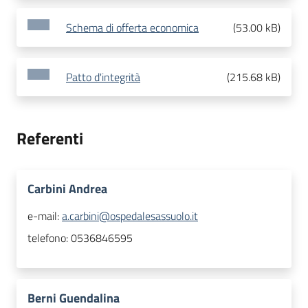
Schema di offerta economica
(
53.00 kB
)
Patto d'integrità
(
215.68 kB
)
Referenti
Carbini Andrea
e-mail:
a.carbini@ospedalesassuolo.it
telefono:
0536846595
Berni Guendalina