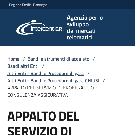
Vai al contenuto
Vai alla navigazione
Vai al footer
Regione Emilia-Romagna
Agenzia per lo
Agenzia
sviluppo
per lo
dei mercati
sviluppo
telematici
dei
mercati
telematici
Home
/
Bandi e strumenti di acquisto
/
Bandi altri Enti
/
Altri Enti - Bandi e Procedure di gara
/
Altri Enti - Bandi e Procedure di gara CHIUSI
/
L'Agenzia
APPALTO DEL SERVIZIO DI BROKERAGGIO E
CONSULENZA ASSICURATIVA
APPALTO DEL
Bandi
Salta al contenuto
e
strumenti
SERVIZIO DI
di