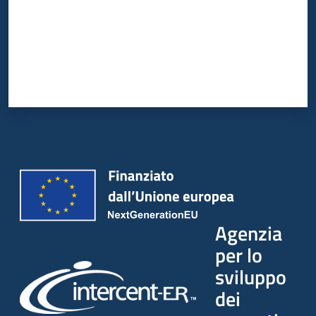
Agenzia
per lo
sviluppo
dei