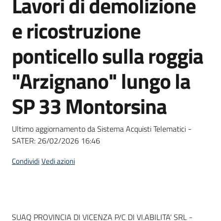
Lavori di demolizione
acquisto
e ricostruzione
Supporto
ponticello sulla roggia
"Arzignano" lungo la
Piattaforme
SP 33 Montorsina
telematiche
Ultimo aggiornamento da Sistema Acquisti Telematici -
SATER:
26/02/2026 16:46
Condividi
Vedi azioni
English
site
Dati del bando
SUAQ PROVINCIA DI VICENZA P/C DI VI.ABILITA' SRL -