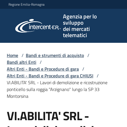
Vai al contenuto
Vai alla navigazione
Vai al footer
Regione Emilia-Romagna
Agenzia per lo
Agenzia
sviluppo
per lo
dei mercati
sviluppo
telematici
dei
mercati
telematici
Home
/
Bandi e strumenti di acquisto
/
Bandi altri Enti
/
Altri Enti - Bandi e Procedure di gara
/
Altri Enti - Bandi e Procedure di gara CHIUSI
/
L'Agenzia
VI.ABILITA' SRL - Lavori di demolizione e ricostruzione
ponticello sulla roggia "Arzignano" lungo la SP 33
Montorsina
Bandi
VI.ABILITA' SRL -
e
Salta al contenuto
strumenti
di