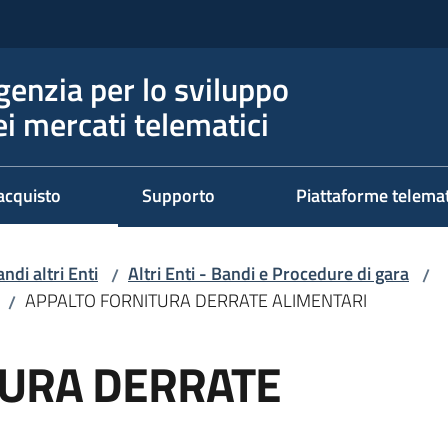
genzia per lo sviluppo
ei mercati telematici
acquisto
Supporto
Piattaforme telema
ndi altri Enti
Altri Enti - Bandi e Procedure di gara
/
/
APPALTO FORNITURA DERRATE ALIMENTARI
/
TURA DERRATE