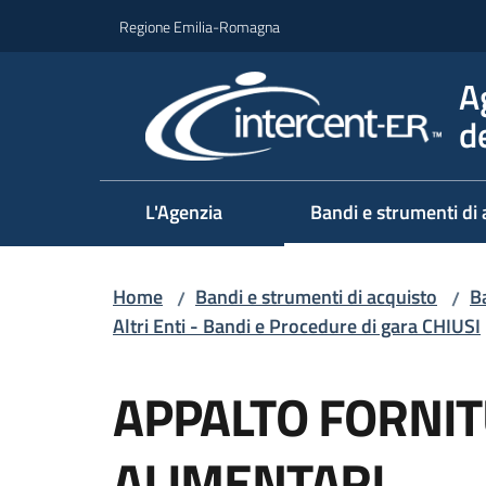
Vai al contenuto
Vai alla navigazione
Vai al footer
Regione Emilia-Romagna
A
d
L'Agenzia
Bandi e strumenti di 
Home
Bandi e strumenti di acquisto
Ba
/
/
Altri Enti - Bandi e Procedure di gara CHIUSI
Salta al contenuto
APPALTO FORNI
ALIMENTARI