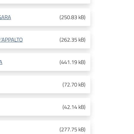
 GARA
(
250.83 kB
)
D'APPALTO
(
262.35 kB
)
A
(
441.19 kB
)
(
72.70 kB
)
(
42.14 kB
)
(
277.75 kB
)