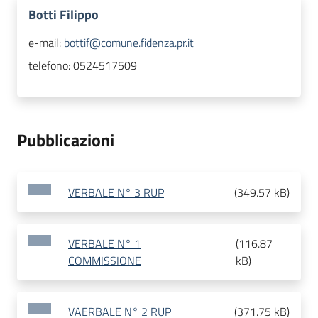
Botti Filippo
e-mail:
bottif@comune.fidenza.pr.it
telefono:
0524517509
Pubblicazioni
VERBALE N° 3 RUP
(
349.57 kB
)
VERBALE N° 1
(
116.87
COMMISSIONE
kB
)
VAERBALE N° 2 RUP
(
371.75 kB
)