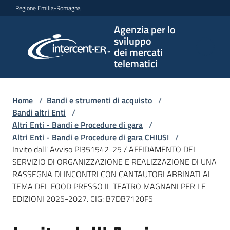
Vai al contenuto
Vai alla navigazione
Vai al footer
Regione Emilia-Romagna
Agenzia per lo
Agenzia
sviluppo
per lo
dei mercati
sviluppo
telematici
dei
mercati
telematici
Home
/
Bandi e strumenti di acquisto
/
Bandi altri Enti
/
Altri Enti - Bandi e Procedure di gara
/
Altri Enti - Bandi e Procedure di gara CHIUSI
/
L'Agenzia
Invito dall' Avviso PI351542-25 / AFFIDAMENTO DEL
SERVIZIO DI ORGANIZZAZIONE E REALIZZAZIONE DI UNA
RASSEGNA DI INCONTRI CON CANTAUTORI ABBINATI AL
TEMA DEL FOOD PRESSO IL TEATRO MAGNANI PER LE
Bandi
EDIZIONI 2025-2027. CIG: B7DB7120F5
e
strumenti
di
Salta al contenuto