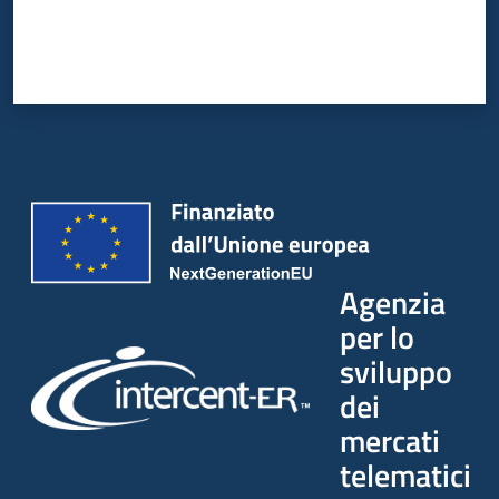
Agenzia
per lo
sviluppo
dei
mercati
telematici