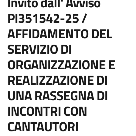
Invito dall' Avviso
acquisto
PI351542-25 /
AFFIDAMENTO DEL
Supporto
SERVIZIO DI
Piattaforme
ORGANIZZAZIONE E
telematiche
REALIZZAZIONE DI
UNA RASSEGNA DI
INCONTRI CON
English
site
CANTAUTORI