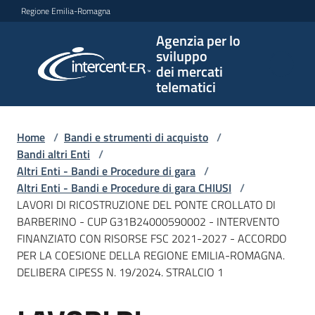
Vai al contenuto
Vai alla navigazione
Vai al footer
Regione Emilia-Romagna
Agenzia per lo
Agenzia
sviluppo
per lo
dei mercati
sviluppo
telematici
dei
mercati
telematici
Home
/
Bandi e strumenti di acquisto
/
Bandi altri Enti
/
Altri Enti - Bandi e Procedure di gara
/
Altri Enti - Bandi e Procedure di gara CHIUSI
/
L'Agenzia
LAVORI DI RICOSTRUZIONE DEL PONTE CROLLATO DI
BARBERINO - CUP G31B24000590002 - INTERVENTO
FINANZIATO CON RISORSE FSC 2021-2027 - ACCORDO
PER LA COESIONE DELLA REGIONE EMILIA-ROMAGNA.
Bandi
DELIBERA CIPESS N. 19/2024. STRALCIO 1
e
strumenti
di
Salta al contenuto