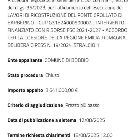
Dati del bando
Procedura negoziata, ai sensi dell’art. 50, comma 1, lett. d)
del d.lgs. 36/2023, per l’affidamento dell’esecuzione dei
LAVORI DI RICOSTRUZIONE DEL PONTE CROLLATO DI
BARBERINO - CUP G31B24000590002 - INTERVENTO
FINANZIATO CON RISORSE FSC 2021-2027 - ACCORDO
PER LA COESIONE DELLA REGIONE EMILIA-ROMAGNA.
DELIBERA CIPESS N. 19/2024. STRALCIO 1
Ente appaltante
COMUNE DI BOBBIO
Stato procedura
Chiuso
Importo appalto
3.641.000,00 €
Criterio di aggiudicazione
Prezzo più basso
Data di pubblicazione a sistema
12/08/2025
Termine richiesta chiarimenti
18/08/2025 12:00