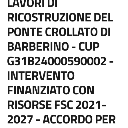
LAVORI DI
acquisto
RICOSTRUZIONE DEL
PONTE CROLLATO DI
Supporto
BARBERINO - CUP
Piattaforme
G31B24000590002 -
telematiche
INTERVENTO
FINANZIATO CON
RISORSE FSC 2021-
English
site
2027 - ACCORDO PER