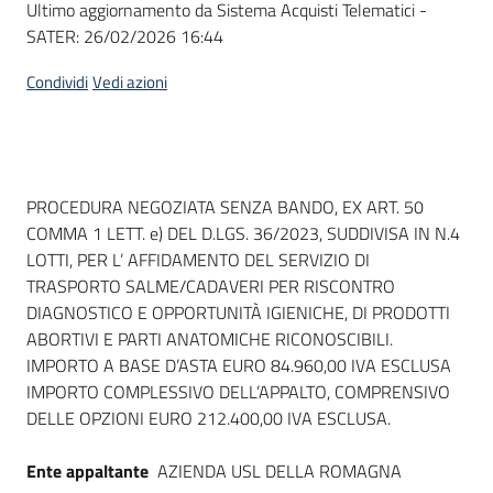
Ultimo aggiornamento da Sistema Acquisti Telematici -
acquisto
SATER:
26/02/2026 16:44
Condividi
Vedi azioni
Supporto
Piattaforme
Dati del bando
PROCEDURA NEGOZIATA SENZA BANDO, EX ART. 50
telematiche
COMMA 1 LETT. e) DEL D.LGS. 36/2023, SUDDIVISA IN N.4
LOTTI, PER L’ AFFIDAMENTO DEL SERVIZIO DI
TRASPORTO SALME/CADAVERI PER RISCONTRO
DIAGNOSTICO E OPPORTUNITÀ IGIENICHE, DI PRODOTTI
ABORTIVI E PARTI ANATOMICHE RICONOSCIBILI.
IMPORTO A BASE D’ASTA EURO 84.960,00 IVA ESCLUSA
English
IMPORTO COMPLESSIVO DELL’APPALTO, COMPRENSIVO
site
DELLE OPZIONI EURO 212.400,00 IVA ESCLUSA.
Ente appaltante
AZIENDA USL DELLA ROMAGNA