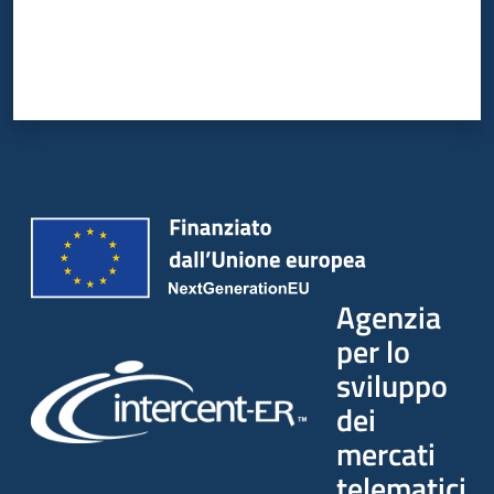
Agenzia
per lo
sviluppo
dei
mercati
telematici