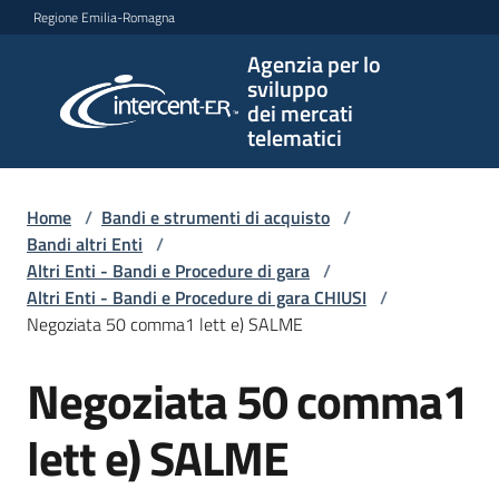
Vai al contenuto
Vai alla navigazione
Vai al footer
Regione Emilia-Romagna
Agenzia per lo
Agenzia
sviluppo
per lo
dei mercati
sviluppo
telematici
dei
mercati
telematici
Home
/
Bandi e strumenti di acquisto
/
Bandi altri Enti
/
Altri Enti - Bandi e Procedure di gara
/
Altri Enti - Bandi e Procedure di gara CHIUSI
/
L'Agenzia
Negoziata 50 comma1 lett e) SALME
Negoziata 50 comma1
Salta al contenuto
Bandi
e
lett e) SALME
strumenti
di