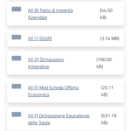
All B) Patto di Integrità
(
44.50
Aziendale
kB
)
All C) DUVRI
(
3.74 MB
)
All D) Dichiarazioni
(
190.00
integrative
kB
)
All E) Mod Scheda Offerta
(
20.11
Economica
kB
)
All F) Dichiarazione Equivalenze
(
631.19
delle Tutele
kB
)