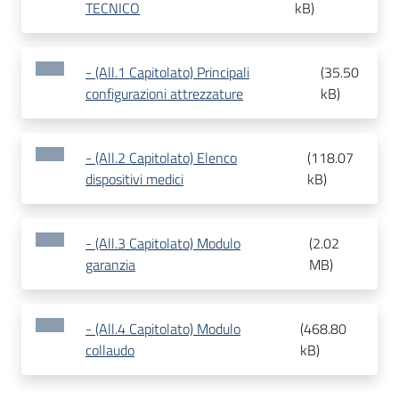
TECNICO
kB
)
- (All.1 Capitolato) Principali
(
35.50
configurazioni attrezzature
kB
)
- (All.2 Capitolato) Elenco
(
118.07
dispositivi medici
kB
)
- (All.3 Capitolato) Modulo
(
2.02
garanzia
MB
)
- (All.4 Capitolato) Modulo
(
468.80
collaudo
kB
)