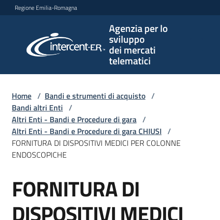
Vai al contenuto
Vai alla navigazione
Vai al footer
Regione Emilia-Romagna
Agenzia per lo
Agenzia
sviluppo
per lo
dei mercati
sviluppo
telematici
dei
mercati
telematici
Home
/
Bandi e strumenti di acquisto
/
Bandi altri Enti
/
Altri Enti - Bandi e Procedure di gara
/
Altri Enti - Bandi e Procedure di gara CHIUSI
/
L'Agenzia
FORNITURA DI DISPOSITIVI MEDICI PER COLONNE
ENDOSCOPICHE
FORNITURA DI
Bandi
Salta al contenuto
e
strumenti
DISPOSITIVI MEDICI
di