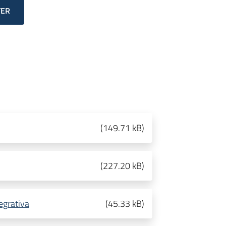
TER
(
149.71 kB
)
(
227.20 kB
)
egrativa
(
45.33 kB
)