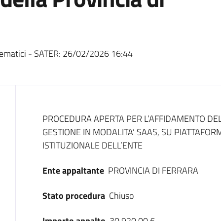
ematici - SATER:
26/02/2026 16:44
Dati del bando
PROCEDURA APERTA PER L’AFFIDAMENTO DEL 
GESTIONE IN MODALITA’ SAAS, SU PIATTAFORM
ISTITUZIONALE DELL’ENTE
Ente appaltante
PROVINCIA DI FERRARA
Stato procedura
Chiuso
Importo appalto
30.920,00 €