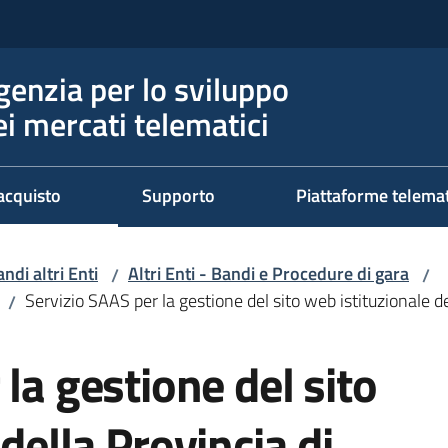
genzia per lo sviluppo
ei mercati telematici
acquisto
Supporto
Piattaforme telema
ndi altri Enti
Altri Enti - Bandi e Procedure di gara
/
/
Servizio SAAS per la gestione del sito web istituzionale de
/
la gestione del sito
della Provincia di