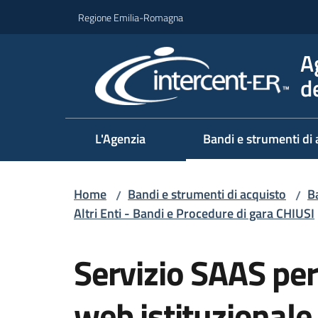
Vai al contenuto
Vai alla navigazione
Vai al footer
Regione Emilia-Romagna
A
d
L'Agenzia
Bandi e strumenti di 
Home
Bandi e strumenti di acquisto
Ba
/
/
Altri Enti - Bandi e Procedure di gara CHIUSI
Salta al contenuto
Servizio SAAS per 
web istituzionale 