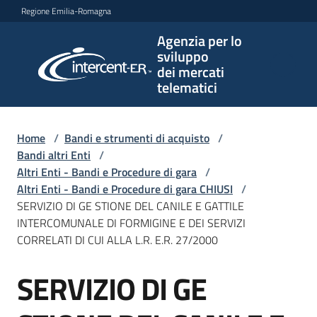
Vai al contenuto
Vai alla navigazione
Vai al footer
Regione Emilia-Romagna
Agenzia per lo
Agenzia
sviluppo
per lo
dei mercati
sviluppo
telematici
dei
mercati
telematici
Home
/
Bandi e strumenti di acquisto
/
Bandi altri Enti
/
Altri Enti - Bandi e Procedure di gara
/
Altri Enti - Bandi e Procedure di gara CHIUSI
/
L'Agenzia
SERVIZIO DI GE STIONE DEL CANILE E GATTILE
INTERCOMUNALE DI FORMIGINE E DEI SERVIZI
CORRELATI DI CUI ALLA L.R. E.R. 27/2000
Bandi
SERVIZIO DI GE
e
Salta al contenuto
strumenti
di