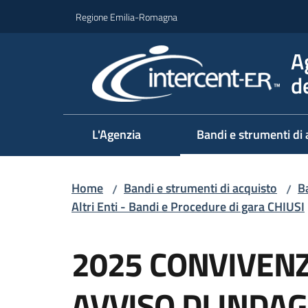
Vai al contenuto
Vai alla navigazione
Vai al footer
Regione Emilia-Romagna
A
d
L'Agenzia
Bandi e strumenti di 
Home
Bandi e strumenti di acquisto
Ba
/
/
Altri Enti - Bandi e Procedure di gara CHIUSI
Salta al contenuto
2025 CONVIVENZ
AVVISO DI INDA