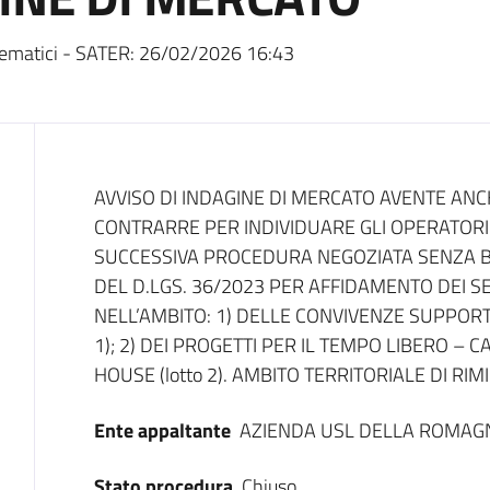
ematici - SATER:
26/02/2026 16:43
Dati del bando
AVVISO DI INDAGINE DI MERCATO AVENTE ANCH
CONTRARRE PER INDIVIDUARE GLI OPERATORI
SUCCESSIVA PROCEDURA NEGOZIATA SENZA BAN
DEL D.LGS. 36/2023 PER AFFIDAMENTO DEI S
NELL’AMBITO: 1) DELLE CONVIVENZE SUPPORTA
1); 2) DEI PROGETTI PER IL TEMPO LIBERO – 
HOUSE (lotto 2). AMBITO TERRITORIALE DI RIMI
Ente appaltante
AZIENDA USL DELLA ROMAG
Stato procedura
Chiuso