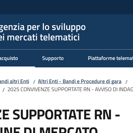
genzia per lo sviluppo
ei mercati telematici
acquisto
Supporto
Piattaforme telema
ndi altri Enti
Altri Enti - Bandi e Procedure di gara
/
/
2025 CONVIVENZE SUPPORTATE RN - AVVISO DI INDA
/
E SUPPORTATE RN -
GINE DI MERCATO