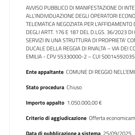
Dati del bando
AVVISO PUBBLICO DI MANIFESTAZIONE DI INT
ALL’INDIVIDUAZIONE DEGLI OPERATORI ECON
TELEMATICA NEGOZIATA PER L’AFFIDAMENTO DI
DEGLI ARTT. 176 E 187 DEL D.LGS. 36/2023 DI
SERVIZI IN UNA STRUTTURA DI PROPRIETA' 
DUCALE DELLA REGGIA DI RIVALTA – VIA DEI C
EMILIA - CPV 55330000-2 – CUI S001459203
Ente appaltante
COMUNE DI REGGIO NELL'EMI
Stato procedura
Chiuso
Importo appalto
1.050.000,00 €
Criterio di aggiudicazione
Offerta economicam
Data di pubblicazione a sistema
25/09/2025