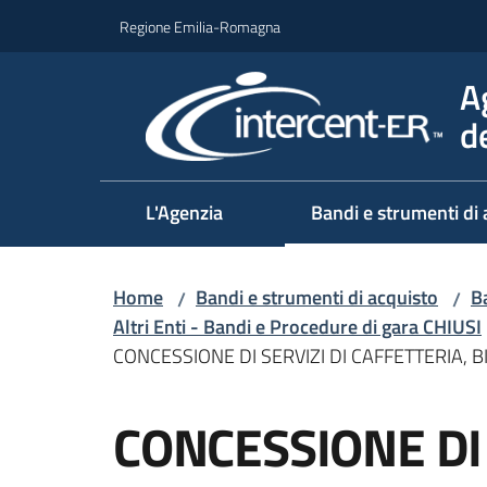
Vai al contenuto
Vai alla navigazione
Vai al footer
Regione Emilia-Romagna
A
d
L'Agenzia
Bandi e strumenti di 
Home
Bandi e strumenti di acquisto
Ba
/
/
Altri Enti - Bandi e Procedure di gara CHIUSI
CONCESSIONE DI SERVIZI DI CAFFETTERIA, 
Salta al contenuto
CONCESSIONE DI 