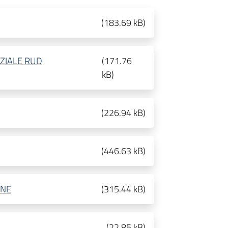
(
183.69 kB
)
NZIALE RUD
(
171.76
kB
)
(
226.94 kB
)
(
446.63 kB
)
ONE
(
315.44 kB
)
(
22.85 kB
)