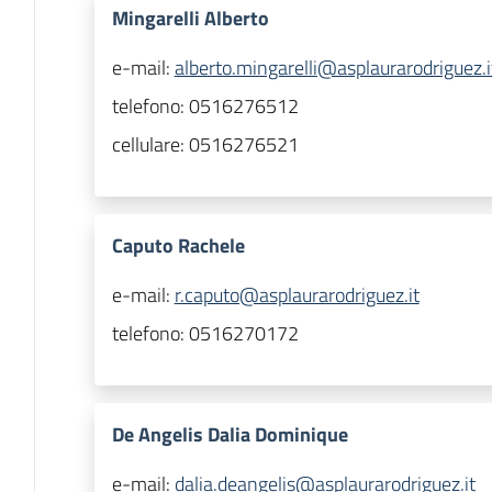
Mingarelli Alberto
e-mail:
alberto.mingarelli@asplaurarodriguez.i
telefono:
0516276512
cellulare:
0516276521
Caputo Rachele
e-mail:
r.caputo@asplaurarodriguez.it
telefono:
0516270172
De Angelis Dalia Dominique
e-mail:
dalia.deangelis@asplaurarodriguez.it