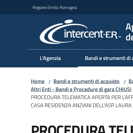
Vai al contenuto
Vai alla navigazione
Vai al footer
Regione Emilia-Romagna
A
d
L'Agenzia
Bandi e strumenti di 
Home
Bandi e strumenti di acquisto
Ba
/
/
Altri Enti - Bandi e Procedure di gara CHIUSI
PROCEDURA TELEMATICA APERTA PER L’AFF
CASA RESIDENZA ANZIANI DELL'ASP LAURA R
Salta al contenuto
PROCEDURA TEL