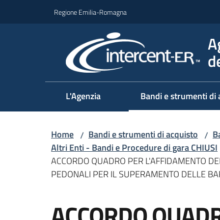
Vai al contenuto
Vai alla navigazione
Vai al footer
Regione Emilia-Romagna
A
d
L'Agenzia
Bandi e strumenti di 
Home
Bandi e strumenti di acquisto
Ba
/
/
Altri Enti - Bandi e Procedure di gara CHIUSI
ACCORDO QUADRO PER L'AFFIDAMENTO DEI L
PEDONALI PER IL SUPERAMENTO DELLE BA
Salta al contenuto
ACCORDO QUADR