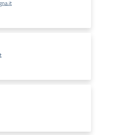
na.it
t