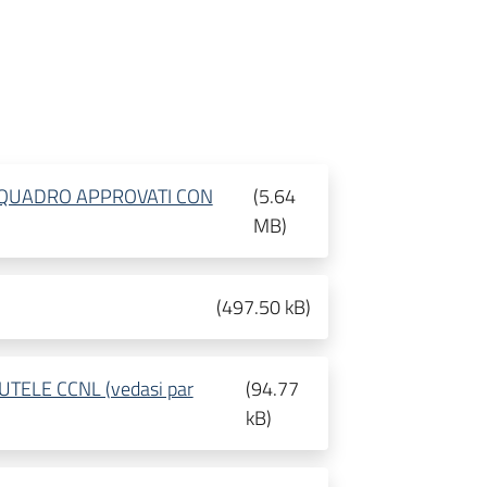
 QUADRO APPROVATI CON
(
5.64
MB
)
(
497.50 kB
)
TELE CCNL (vedasi par
(
94.77
kB
)