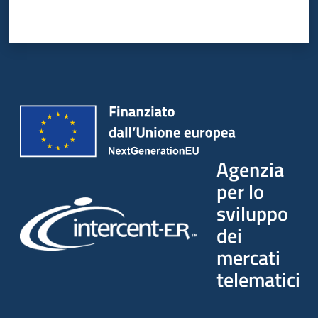
Agenzia
per lo
sviluppo
dei
mercati
telematici