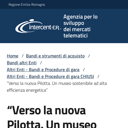
Vai al contenuto
Vai alla navigazione
Vai al footer
Regione Emilia-Romagna
Agenzia per lo
Agenzia
sviluppo
per lo
dei mercati
sviluppo
telematici
dei
mercati
telematici
Home
/
Bandi e strumenti di acquisto
/
Bandi altri Enti
/
Altri Enti - Bandi e Procedure di gara
/
Altri Enti - Bandi e Procedure di gara CHIUSI
/
L'Agenzia
“Verso la nuova Pilotta. Un museo sostenibile ad alta
efficienza energetica”
“Verso la nuova
Bandi
Salta al contenuto
e
strumenti
Pilotta. Un museo
di