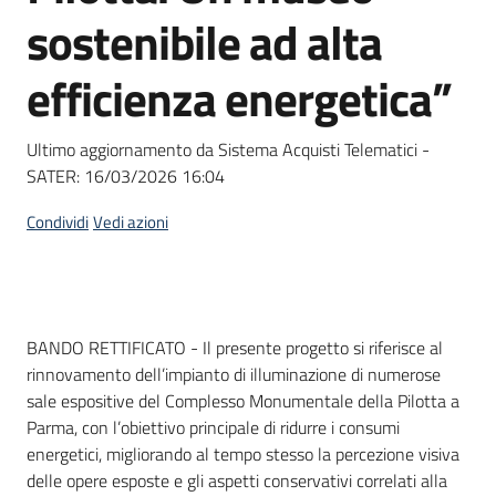
acquisto
sostenibile ad alta
efficienza energetica”
Supporto
Ultimo aggiornamento da Sistema Acquisti Telematici -
SATER:
16/03/2026 16:04
Piattaforme
telematiche
Condividi
Vedi azioni
Dati del bando
BANDO RETTIFICATO - Il presente progetto si riferisce al
rinnovamento dell’impianto di illuminazione di numerose
English
sale espositive del Complesso Monumentale della Pilotta a
site
Parma, con l’obiettivo principale di ridurre i consumi
energetici, migliorando al tempo stesso la percezione visiva
delle opere esposte e gli aspetti conservativi correlati alla