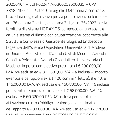
Seguici
20250164 – CUI F02241740360202500035 – CPV
su
33184100-4 – Protesi Chirurgiche Determina a contrarre.
Procedura negoziata senza previa pubblicazione di bando ex
art. 76 comma 2 lett. b) e comma 3 d.lgs. n. 36/2023 per la
fornitura di sistema HOT AXIOS, composto da uno stent e
da un sistema di rilascio con cauterizzazione, occorrente alla
Struttura Complessa di Gastroenterologia ed Endoscopia
Digestiva dell’Azienda Ospedaliero Universitaria di Modena,
in Unione d’Acquisto con l’Azienda USL di Modena. Azienda
Capofila/Referente: Azienda Ospedaliero-Universitaria di
Modena. Importo complessivo presunto di € 290.000,00
I.V.A. 4% esclusa ed € 301.600,00 I.V.A. 4% inclusa – importo
eventuale per opzioni ex art 120 commi 1 lett. a), 9 e 10: €
145.000,00 I.V.A. 4% esclusa e € 150.800,00 I.V.A. 4% inclusa
per eventuale rinnovo annuale e di € 58.000,00 I.V.A. 4%
esclusa e € 60.320,00 I.V.A. 4% inclusa per eventuale
attivazione quinto d’obbligo - valore globale stimato
dell’appalto € 493.000,00 I.V.A. 4% esclusa ed € 512.720,00