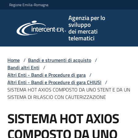
Vai al contenuto
Vai alla navigazione
Vai al footer
Regione Emilia-Romagna
Agenzia per lo
Agenzia
sviluppo
per lo
dei mercati
sviluppo
telematici
dei
mercati
telematici
Home
/
Bandi e strumenti di acquisto
/
Bandi altri Enti
/
Altri Enti - Bandi e Procedure di gara
/
Altri Enti - Bandi e Procedure di gara CHIUSI
/
L'Agenzia
SISTEMA HOT AXIOS COMPOSTO DA UNO STENT E DA UN
SISTEMA DI RILASCIO CON CAUTERIZZAZIONE
SISTEMA HOT AXIOS
Bandi
Salta al contenuto
e
strumenti
COMPOSTO DA UNO
di