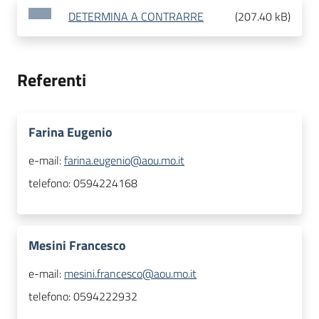
DETERMINA A CONTRARRE
(
207.40 kB
)
Referenti
Farina Eugenio
e-mail:
farina.eugenio@aou.mo.it
telefono:
0594224168
Mesini Francesco
e-mail:
mesini.francesco@aou.mo.it
telefono:
0594222932