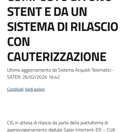
acquisto
STENT E DA UN
SISTEMA DI RILASCIO
Supporto
CON
CAUTERIZZAZIONE
Piattaforme
telematiche
Ultimo aggiornamento da Sistema Acquisti Telematici -
SATER:
26/02/2026 16:42
Condividi
Vedi azioni
English
site
Dati del bando
CIG in attesa di rilascio da parte della piattaforma di
approvvigionamento digitale Sater Intercent-ER – CUA