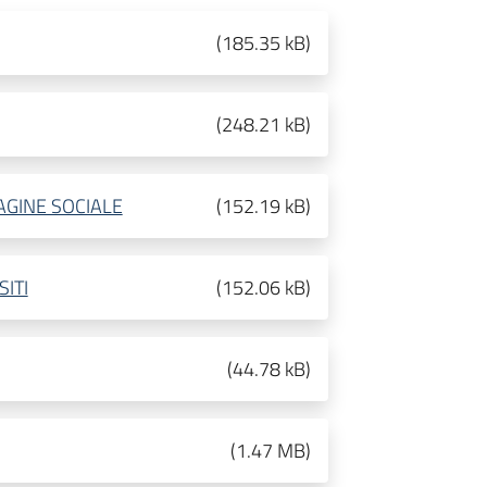
(
185.35 kB
)
(
248.21 kB
)
AGINE SOCIALE
(
152.19 kB
)
ITI
(
152.06 kB
)
(
44.78 kB
)
(
1.47 MB
)