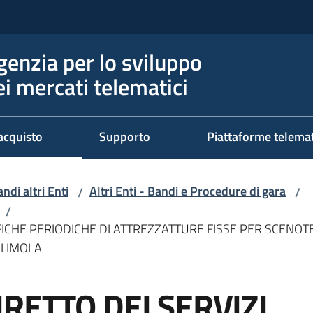
genzia per lo sviluppo
ei mercati telematici
acquisto
Supporto
Piattaforme telema
ndi altri Enti
Altri Enti - Bandi e Procedure di gara
/
/
/
FICHE PERIODICHE DI ATTREZZATTURE FISSE PER SCENOTEC
I IMOLA
RETTO DEI SERVIZI