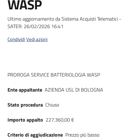
WASP
acquisto
Ultimo aggiornamento da Sistema Acquisti Telematici -
SATER:
26/02/2026 16:41
Supporto
Condividi
Vedi azioni
Piattaforme
telematiche
Dati del bando
PROROGA SERVICE BATTERIOLOGIA WASP
Ente appaltante
AZIENDA USL DI BOLOGNA
Stato procedura
Chiuso
English
site
Importo appalto
227.360,00 €
Criterio di aggiudicazione
Prezzo più basso