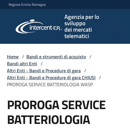
Vai al contenuto
Vai alla navigazione
Vai al footer
Regione Emilia-Romagna
Agenzia per lo
Agenzia
sviluppo
per lo
dei mercati
sviluppo
telematici
dei
mercati
telematici
Home
/
Bandi e strumenti di acquisto
/
Bandi altri Enti
/
Altri Enti - Bandi e Procedure di gara
/
Altri Enti - Bandi e Procedure di gara CHIUSI
/
L'Agenzia
PROROGA SERVICE BATTERIOLOGIA WASP
PROROGA SERVICE
Salta al contenuto
Bandi
e
BATTERIOLOGIA
strumenti
di