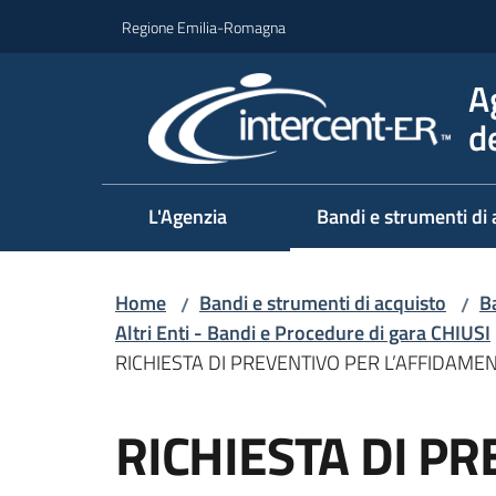
Vai al contenuto
Vai alla navigazione
Vai al footer
Regione Emilia-Romagna
A
d
L'Agenzia
Bandi e strumenti di 
Home
Bandi e strumenti di acquisto
Ba
/
/
Altri Enti - Bandi e Procedure di gara CHIUSI
RICHIESTA DI PREVENTIVO PER L’AFFIDAM
Salta al contenuto
RICHIESTA DI P