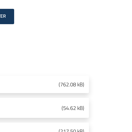
TER
(
762.08 kB
)
(
54.62 kB
)
(
217.50 kB
)