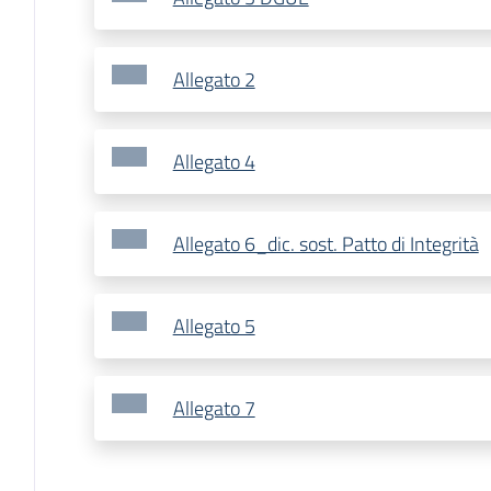
Allegato 2
Allegato 4
Allegato 6_dic. sost. Patto di Integrità
Allegato 5
Allegato 7