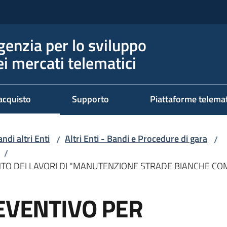
genzia per lo sviluppo
ei mercati telematici
acquisto
Supporto
Piattaforme telema
ndi altri Enti
Altri Enti - Bandi e Procedure di gara
/
/
/
ENTO DEI LAVORI DI "MANUTENZIONE STRADE BIANCHE CO
REVENTIVO PER