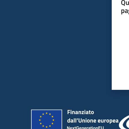
Qu
pa
Valut