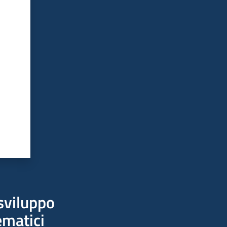
sviluppo
ematici