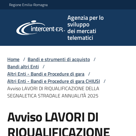
Vai al contenuto
Vai alla navigazione
Vai al footer
Regione Emilia-Romagna
Agenzia per lo
Agenzia
sviluppo
per lo
dei mercati
sviluppo
telematici
dei
mercati
telematici
Home
/
Bandi e strumenti di acquisto
/
Bandi altri Enti
/
Altri Enti - Bandi e Procedure di gara
/
Altri Enti - Bandi e Procedure di gara CHIUSI
/
L'Agenzia
Avviso LAVORI DI RIQUALIFICAZIONE DELLA
SEGNALETICA STRADALE ANNUALITÀ 2025
Avviso LAVORI DI
Bandi
Salta al contenuto
e
strumenti
RIQUALIFICAZIONE
di