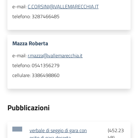
e-mail:
C.CORSINI@VALLEMARECCHIA.IT
telefono:
3287466485
Mazza Roberta
e-mail:
r.mazza@vallemarecchia.it
telefono:
0541356279
cellulare:
3386498860
Pubblicazioni
verbale di seggio di gara con
(
452.23
esito di gara deserta
kB
)