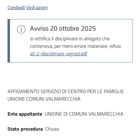
acquisto
Condividi
Vedi azioni
Avviso
20 ottobre 2025
Supporto
si rettifica il disciplinare in allegato che
conteneva, per mero errore materiale, refusi.
all 2-disciplinare-signed.pdf
Piattaforme
telematiche
Dati del bando
AFFIDAMENTO SERVIZIO DI CENTRO PER LE FAMIGLIE
UNIONE COMUNI VALMARECCHIA
English
Ente appaltante
UNIONE DI COMUNI VALMARECCHIA
site
Stato procedura
Chiuso