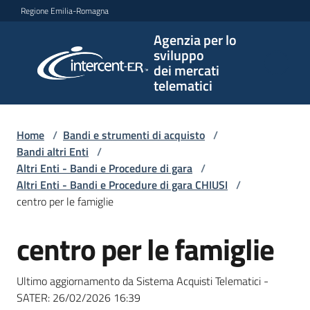
Vai al contenuto
Vai alla navigazione
Vai al footer
Regione Emilia-Romagna
Agenzia per lo
Agenzia
sviluppo
per lo
dei mercati
sviluppo
telematici
dei
mercati
telematici
Home
/
Bandi e strumenti di acquisto
/
Bandi altri Enti
/
Altri Enti - Bandi e Procedure di gara
/
Altri Enti - Bandi e Procedure di gara CHIUSI
/
L'Agenzia
centro per le famiglie
centro per le famiglie
Salta al contenuto
Bandi
e
Ultimo aggiornamento da Sistema Acquisti Telematici -
strumenti
SATER:
26/02/2026 16:39
di