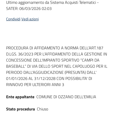
Ultimo aggiornamento da Sistema Acquisti Telematici -
acquisto
SATER:
06/03/2026 02:03
Condividi
Vedi azioni
Supporto
Piattaforme
Dati del bando
PROCEDURA DI AFFIDAMENTO A NORMA DELL’ART.187
telematiche
D.LGS. 36/2023 PER L’AFFIDAMENTO DELLA GESTIONE IN
CONCESSIONE DELL'IMPIANTO SPORTIVO “CAMPI DA
BASEBALL” DI VIA DELLO SPORT NEL CAPOLUOGO PER IL
PERIODO DALL'AGGIUDICAZIONE (PRESUNTA) DALL'
01/01/2026 AL 31/12/2028 CON POSSIBILITA' DI
RINNOVO PER ULTERIORI ANNI 3
English
site
Ente appaltante
COMUNE DI OZZANO DELL'EMILIA
Stato procedura
Chiuso