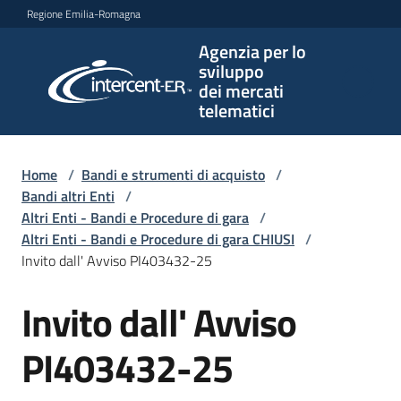
Vai al contenuto
Vai alla navigazione
Vai al footer
Regione Emilia-Romagna
Agenzia per lo
Agenzia
sviluppo
per lo
dei mercati
sviluppo
telematici
dei
mercati
telematici
Home
/
Bandi e strumenti di acquisto
/
Bandi altri Enti
/
Altri Enti - Bandi e Procedure di gara
/
Altri Enti - Bandi e Procedure di gara CHIUSI
/
L'Agenzia
Invito dall' Avviso PI403432-25
Invito dall' Avviso
Salta al contenuto
Bandi
e
PI403432-25
strumenti
di