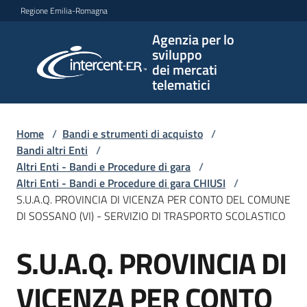
Vai al contenuto
Vai alla navigazione
Vai al footer
Regione Emilia-Romagna
Agenzia per lo
Agenzia
sviluppo
per lo
dei mercati
sviluppo
telematici
dei
mercati
telematici
Home
/
Bandi e strumenti di acquisto
/
Bandi altri Enti
/
Altri Enti - Bandi e Procedure di gara
/
Altri Enti - Bandi e Procedure di gara CHIUSI
/
L'Agenzia
S.U.A.Q. PROVINCIA DI VICENZA PER CONTO DEL COMUNE
DI SOSSANO (VI) - SERVIZIO DI TRASPORTO SCOLASTICO
S.U.A.Q. PROVINCIA DI
Bandi
Salta al contenuto
e
strumenti
VICENZA PER CONTO
di