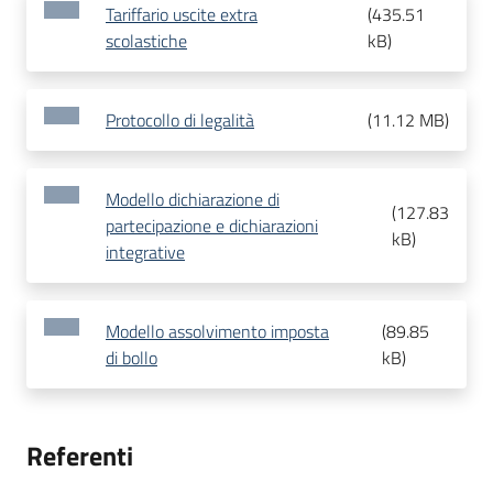
Tariffario uscite extra
(
435.51
scolastiche
kB
)
Protocollo di legalità
(
11.12 MB
)
Modello dichiarazione di
(
127.83
partecipazione e dichiarazioni
kB
)
integrative
Modello assolvimento imposta
(
89.85
di bollo
kB
)
Referenti