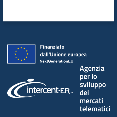
Agenzia
per lo
sviluppo
dei
mercati
telematici