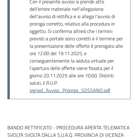
Con il presente avviso si prende atto
Seguici
dell'errore materiale nell'allegazione
su
dell'avviso di rettifica e si allega l'avviso di
proroga corretto, relativo alla procedura in
oggetto. Si conferma altresì che i termini
previsti a portale sono corretti e il termine per
la presentazione delle offerte è prorogato alle
ore 12:00 del 19.11.2025, e
conseguentemente la seduta virtuale per
l'apertura delle offerte viene fissata per il
giorno 20.11.2025 alle ore 10:00. Distinti
saluti, il R.U.P.
signed_Avviso_Proroga_SOSSANO.pdf
Dati del bando
BANDO RETTIFICATO - PROCEDURA APERTA TELEMATICA
SVOLTA SVOLTA DALLA S.U.A.Q. PROVINCIA DI VICENZA