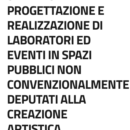
acquisto
PROGETTAZIONE E
REALIZZAZIONE DI
Supporto
LABORATORI ED
EVENTI IN SPAZI
Piattaforme
telematiche
PUBBLICI NON
CONVENZIONALMENTE
DEPUTATI ALLA
English
CREAZIONE
site
ARTISTICA