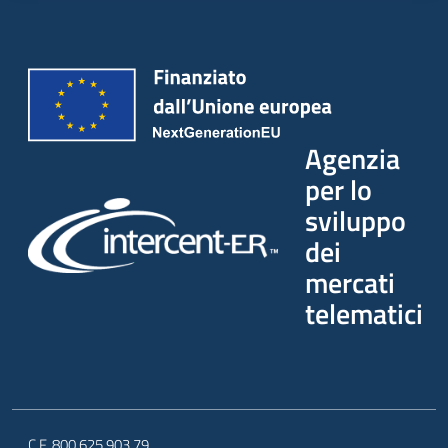
Agenzia
per lo
sviluppo
dei
mercati
telematici
C.F. 800.625.903.79