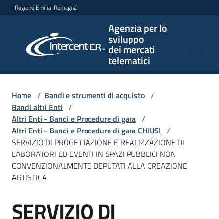
Vai al contenuto
Vai alla navigazione
Vai al footer
Regione Emilia-Romagna
Agenzia per lo
Agenzia
sviluppo
per lo
dei mercati
sviluppo
telematici
dei
mercati
telematici
Home
/
Bandi e strumenti di acquisto
/
Bandi altri Enti
/
Altri Enti - Bandi e Procedure di gara
/
Altri Enti - Bandi e Procedure di gara CHIUSI
/
L'Agenzia
SERVIZIO DI PROGETTAZIONE E REALIZZAZIONE DI
LABORATORI ED EVENTI IN SPAZI PUBBLICI NON
CONVENZIONALMENTE DEPUTATI ALLA CREAZIONE
ARTISTICA
Bandi
e
SERVIZIO DI
strumenti
Salta al contenuto
di