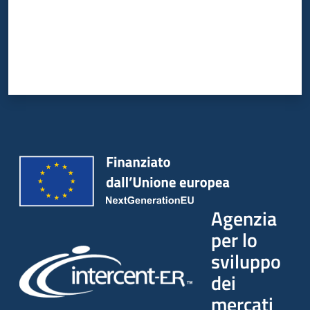
Agenzia
per lo
sviluppo
dei
mercati