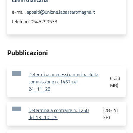
Cenni Giancarla
e-mail:
appalti@unione.labassaromagna.it
telefono:
0545299533
Pubblicazioni
Determina ammessi e nomina della
(
1.33
commissione n. 1467 del
MB
)
24_11_25
Determina a contrarre n. 1260
(
283.41
del 13_10_25
kB
)