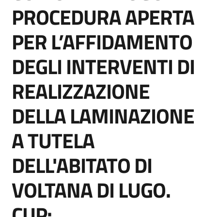
acquisto
PROCEDURA APERTA
PER L’AFFIDAMENTO
Supporto
DEGLI INTERVENTI DI
REALIZZAZIONE
Piattaforme
telematiche
DELLA LAMINAZIONE
A TUTELA
DELL'ABITATO DI
English
VOLTANA DI LUGO.
site
CUP: