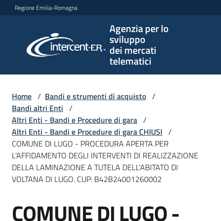
Vai al contenuto
Vai alla navigazione
Vai al footer
Regione Emilia-Romagna
Agenzia per lo
Agenzia
sviluppo
per lo
dei mercati
sviluppo
telematici
dei
mercati
telematici
Home
/
Bandi e strumenti di acquisto
/
Bandi altri Enti
/
Altri Enti - Bandi e Procedure di gara
/
Altri Enti - Bandi e Procedure di gara CHIUSI
/
L'Agenzia
COMUNE DI LUGO - PROCEDURA APERTA PER
L’AFFIDAMENTO DEGLI INTERVENTI DI REALIZZAZIONE
DELLA LAMINAZIONE A TUTELA DELL'ABITATO DI
VOLTANA DI LUGO. CUP: B42B24001260002
Bandi
e
COMUNE DI LUGO -
strumenti
Salta al contenuto
di