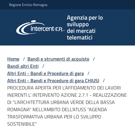
Vai al contenuto
Vai alla navigazione
Vai al footer
Regione Emilia-Romagna
Agenzia per lo
Agenzia
sviluppo
per lo
dei mercati
sviluppo
telematici
dei
mercati
telematici
Home
/
Bandi e strumenti di acquisto
/
Bandi altri Enti
/
Altri Enti - Bandi e Procedure di gara
/
Altri Enti - Bandi e Procedure di gara CHIUSI
/
L'Agenzia
PROCEDURA APERTA PER L’AFFIDAMENTO DEI LAVORI
INERENTI L’ INTERVENTO AZIONE 2.7.1 - REALIZZAZIONE
DI "L'ARCHITETTURA URBANA VERDE DELLA BASSA
ROMAGNA" NELL'AMBITO DELL'ATUSS "AGENDA
Bandi
TRASFORMATIVA URBANA PER LO SVILUPPO
e
SOSTENIBILE"
strumenti
di