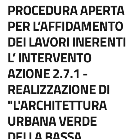
PROCEDURA APERTA
acquisto
Salta al contenuto
PER L’AFFIDAMENTO
Supporto
DEI LAVORI INERENTI
L’ INTERVENTO
Piattaforme
telematiche
AZIONE 2.7.1 -
REALIZZAZIONE DI
"L'ARCHITETTURA
English
URBANA VERDE
site
DELLA BASSA