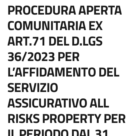
PROCEDURA APERTA
acquisto
Salta al contenuto
COMUNITARIA EX
Supporto
ART.71 DEL D.LGS
36/2023 PER
Piattaforme
telematiche
L’AFFIDAMENTO DEL
SERVIZIO
ASSICURATIVO ALL
English
RISKS PROPERTY PER
site
IL PERIODO DAL 31