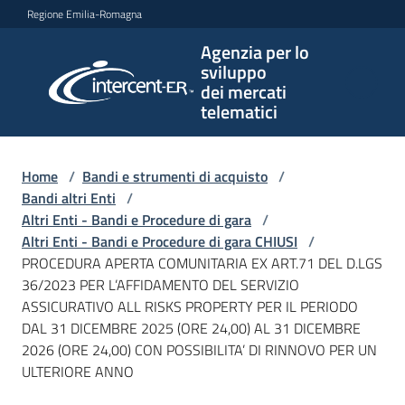
Vai al contenuto
Vai alla navigazione
Vai al footer
Regione Emilia-Romagna
Agenzia per lo
Agenzia
sviluppo
per lo
dei mercati
sviluppo
telematici
dei
mercati
telematici
Home
/
Bandi e strumenti di acquisto
/
Bandi altri Enti
/
Altri Enti - Bandi e Procedure di gara
/
Altri Enti - Bandi e Procedure di gara CHIUSI
/
L'Agenzia
PROCEDURA APERTA COMUNITARIA EX ART.71 DEL D.LGS
36/2023 PER L’AFFIDAMENTO DEL SERVIZIO
ASSICURATIVO ALL RISKS PROPERTY PER IL PERIODO
DAL 31 DICEMBRE 2025 (ORE 24,00) AL 31 DICEMBRE
Bandi
2026 (ORE 24,00) CON POSSIBILITA’ DI RINNOVO PER UN
e
ULTERIORE ANNO
strumenti
di