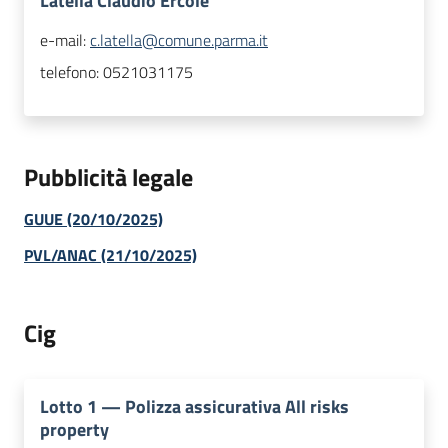
Latella Claudio Ercole
e-mail:
c.latella@comune.parma.it
telefono:
0521031175
Pubblicità legale
GUUE (20/10/2025)
PVL/ANAC (21/10/2025)
Cig
Lotto
1
—
Polizza assicurativa All risks
property