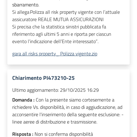
sbarramento.
Si allega
Polizza
a
ll
risk
p
roperty
vigente con l’attuale
assicuratore REALE MUTUA ASSICURAZIONI
Si precisa che la statistica sinistri pubblicata fa
riferimento agli ultimi
5
anni e riporta per ciascun
evento l’indicazione dell’Ente interessato”.
gara all risks property_ Polizza vigente.zip
Chiarimento PI473210-25
Ultimo aggiornamento:
29/10/2025 16:29
Domanda :
Con la presente siamo cortesemente a
richiedere Vs. disponibilità, in caso di aggiudicazione, ad
acconsentire l'inserimento della seguente esclusione: -
linee aeree di distribuzione e trasmissione.
Risposta :
Non si conferma disponibilità