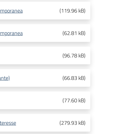
 temporanea
(
119.96 kB
)
 temporanea
(
62.81 kB
)
(
96.78 kB
)
ante)
(
66.83 kB
)
(
77.60 kB
)
teresse
(
279.93 kB
)