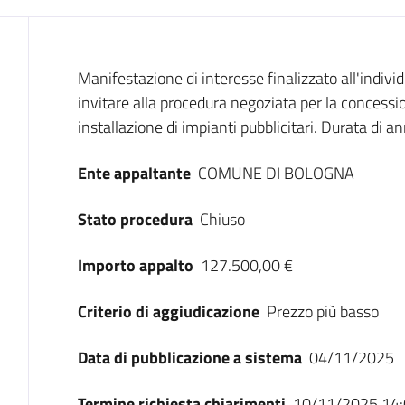
Dati del bando
Manifestazione di interesse finalizzato all'indiv
invitare alla procedura negoziata per la concessio
installazione di impianti pubblicitari. Durata di 
Ente appaltante
COMUNE DI BOLOGNA
Stato procedura
Chiuso
Importo appalto
127.500,00 €
Criterio di aggiudicazione
Prezzo più basso
Data di pubblicazione a sistema
04/11/2025
Termine richiesta chiarimenti
10/11/2025 14: