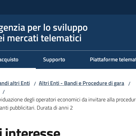
genzia per lo sviluppo
ei mercati telematici
acquisto
Supporto
Piattaforme telema
ndi altri Enti
Altri Enti - Bandi e Procedure di gara
/
/
/
viduazione degli operatori economici da invitare alla procedur
anti pubblicitari. Durata di anni 2
 interesse