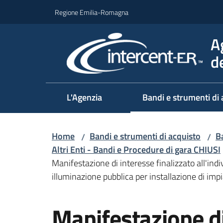
Vai al contenuto
Vai alla navigazione
Vai al footer
Regione Emilia-Romagna
A
d
L'Agenzia
Bandi e strumenti di 
Home
Bandi e strumenti di acquisto
Ba
/
/
Altri Enti - Bandi e Procedure di gara CHIUSI
Manifestazione di interesse finalizzato all'indi
illuminazione pubblica per installazione di impi
Salta al contenuto
Manifestazione di