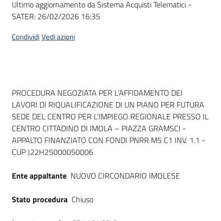
Ultimo aggiornamento da Sistema Acquisti Telematici -
acquisto
SATER:
26/02/2026 16:35
Condividi
Vedi azioni
Supporto
Piattaforme
Dati del bando
PROCEDURA NEGOZIATA PER L’AFFIDAMENTO DEI
telematiche
LAVORI DI RIQUALIFICAZIONE DI UN PIANO PER FUTURA
SEDE DEL CENTRO PER L’IMPIEGO REGIONALE PRESSO IL
CENTRO CITTADINO DI IMOLA – PIAZZA GRAMSCI -
APPALTO FINANZIATO CON FONDI PNRR M5 C1 INV. 1.1 -
CUP J22H25000050006
English
Ente appaltante
NUOVO CIRCONDARIO IMOLESE
site
Stato procedura
Chiuso