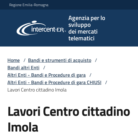
Vai al contenuto
Vai alla navigazione
Vai al footer
Regione Emilia-Romagna
Agenzia per lo
Agenzia
sviluppo
per lo
dei mercati
sviluppo
telematici
dei
mercati
telematici
Home
/
Bandi e strumenti di acquisto
/
Bandi altri Enti
/
Altri Enti - Bandi e Procedure di gara
/
Altri Enti - Bandi e Procedure di gara CHIUSI
/
L'Agenzia
Lavori Centro cittadino Imola
Lavori Centro cittadino
Salta al contenuto
Bandi
e
Imola
strumenti
di