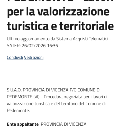
acquisto
per la valorizzazione
turistica e territoriale
Supporto
Ultimo aggiornamento da Sistema Acquisti Telematici -
SATER:
26/02/2026 16:36
Piattaforme
telematiche
Condividi
Vedi azioni
Dati del bando
S.U.A.Q. PROVINCIA DI VICENZA P/C COMUNE DI
PEDEMONTE (VI) - Procedura negoziata per i lavori di
English
valorizzazione turistica e del territorio del Comune di
site
Pedemonte.
Ente appaltante
PROVINCIA DI VICENZA