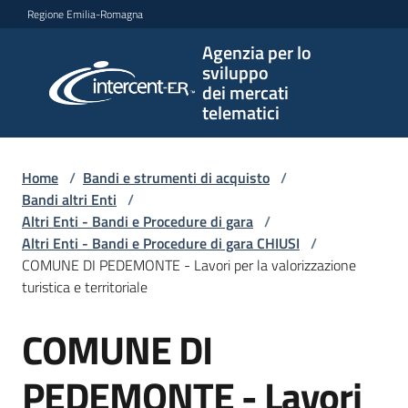
Vai al contenuto
Vai alla navigazione
Vai al footer
Regione Emilia-Romagna
Agenzia per lo
Agenzia
sviluppo
per lo
dei mercati
sviluppo
telematici
dei
mercati
telematici
Home
/
Bandi e strumenti di acquisto
/
Bandi altri Enti
/
Altri Enti - Bandi e Procedure di gara
/
Altri Enti - Bandi e Procedure di gara CHIUSI
/
L'Agenzia
COMUNE DI PEDEMONTE - Lavori per la valorizzazione
turistica e territoriale
COMUNE DI
Bandi
Salta al contenuto
e
strumenti
PEDEMONTE - Lavori
di