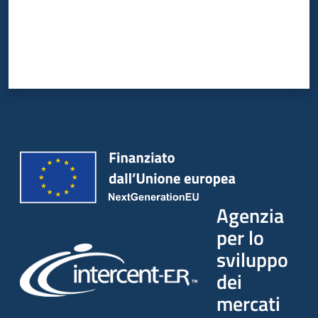
Agenzia
per lo
sviluppo
dei
mercati