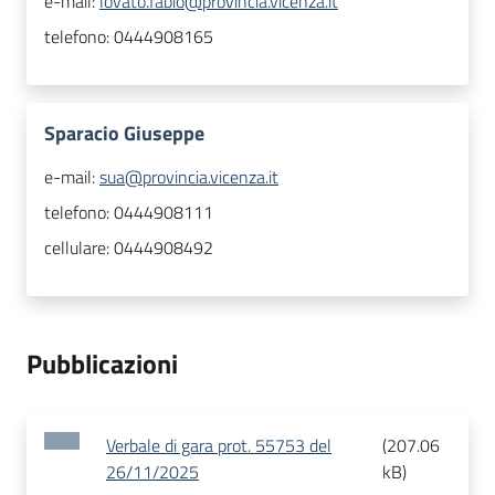
e-mail:
lovato.fabio@provincia.vicenza.it
telefono:
0444908165
Sparacio Giuseppe
e-mail:
sua@provincia.vicenza.it
telefono:
0444908111
cellulare:
0444908492
Pubblicazioni
Verbale di gara prot. 55753 del
(
207.06
26/11/2025
kB
)