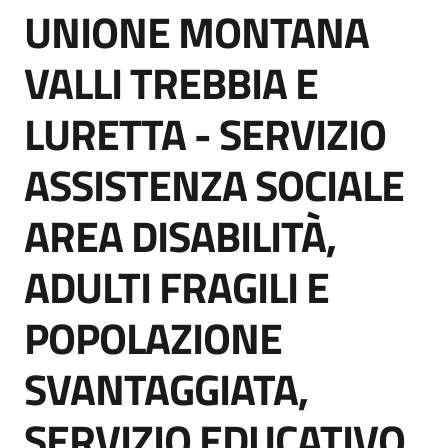
UNIONE MONTANA
acquisto
Salta al contenuto
VALLI TREBBIA E
Supporto
LURETTA - SERVIZIO
ASSISTENZA SOCIALE
Piattaforme
telematiche
AREA DISABILITÀ,
ADULTI FRAGILI E
POPOLAZIONE
English
SVANTAGGIATA,
site
SERVIZIO EDUCATIVO