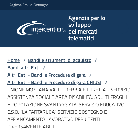
Vai al contenuto
Vai alla navigazione
Vai al footer
Regione Emilia-Romagna
Agenzia per lo
Agenzia
sviluppo
per lo
dei mercati
sviluppo
telematici
dei
mercati
telematici
Home
/
Bandi e strumenti di acquisto
/
Bandi altri Enti
/
Altri Enti - Bandi e Procedure di gara
/
Altri Enti - Bandi e Procedure di gara CHIUSI
/
L'Agenzia
UNIONE MONTANA VALLI TREBBIA E LURETTA - SERVIZIO
ASSISTENZA SOCIALE AREA DISABILITÀ, ADULTI FRAGILI
E POPOLAZIONE SVANTAGGIATA, SERVIZIO EDUCATIVO
C.S.O. “LA TARTARUGA”, SERVIZIO SOSTEGNO E
Bandi
AFFIANCAMENTO LAVORATIVO PER UTENTI
e
DIVERSAMENTE ABILI
strumenti
di