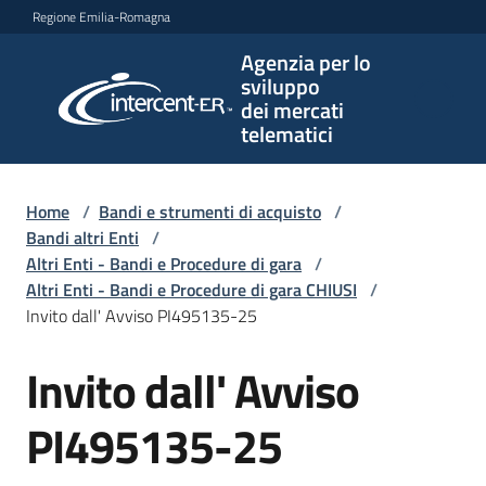
Vai al contenuto
Vai alla navigazione
Vai al footer
Regione Emilia-Romagna
Agenzia per lo
Agenzia
sviluppo
per lo
dei mercati
sviluppo
telematici
dei
mercati
telematici
Home
/
Bandi e strumenti di acquisto
/
Bandi altri Enti
/
Altri Enti - Bandi e Procedure di gara
/
Altri Enti - Bandi e Procedure di gara CHIUSI
/
L'Agenzia
Invito dall' Avviso PI495135-25
Invito dall' Avviso
Salta al contenuto
Bandi
e
PI495135-25
strumenti
di