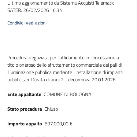
Ultimo aggiornamento da Sistema Acquisti Telematici -
acquisto
SATER:
26/02/2026 16:34
Condividi
Vedi azioni
Supporto
Piattaforme
Dati del bando
Procedura negoziata per l'affidamento in concessione a
telematiche
titolo oneroso dello sfruttamento commerciale dei pali di
illuminazione pubblica mediante l'installazione di impianti
pubblicitari. Durata di anni 2 - decorrenza 20.01.2026
Ente appaltante
COMUNE DI BOLOGNA
English
Stato procedura
Chiuso
site
Importo appalto
597.000,00 €