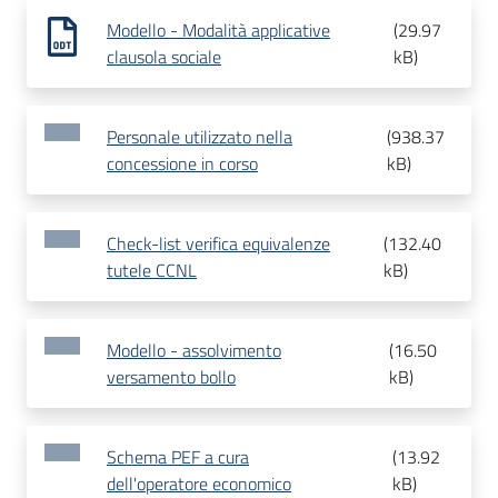
Modello - Modalità applicative
(
29.97
clausola sociale
kB
)
Personale utilizzato nella
(
938.37
concessione in corso
kB
)
Check-list verifica equivalenze
(
132.40
tutele CCNL
kB
)
Modello - assolvimento
(
16.50
versamento bollo
kB
)
Schema PEF a cura
(
13.92
dell'operatore economico
kB
)