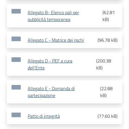
Allegato B- Elenco pali per
(
62.81
pubblicità temporanea
kB
)
Allegato C - Matrice dei rischi
(
96.78 kB
)
Allegato D - PEF a cura
(
200.38
dell'Ente
kB
)
Allegato E - Domanda di
(
22.88
partecipazione
kB
)
Patto di integrità
(
77.60 kB
)