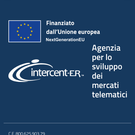
Agenzia
per lo
sviluppo
dei
mercati
telematici
C.F. 800.625.903.79