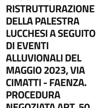
acquisto
RISTRUTTURAZIONE
DELLA PALESTRA
Supporto
LUCCHESI A SEGUITO
DI EVENTI
Piattaforme
telematiche
ALLUVIONALI DEL
MAGGIO 2023, VIA
CIMATTI - FAENZA.
English
PROCEDURA
site
NEGOZIATA ART. 50,