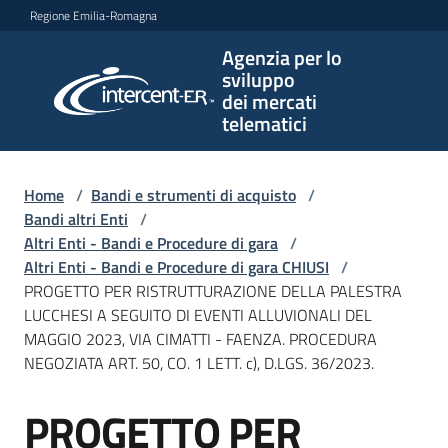
Vai al contenuto
Vai alla navigazione
Vai al footer
Regione Emilia-Romagna
Agenzia per lo
Agenzia
sviluppo
per lo
dei mercati
sviluppo
telematici
dei
mercati
telematici
Home
/
Bandi e strumenti di acquisto
/
Bandi altri Enti
/
Altri Enti - Bandi e Procedure di gara
/
Altri Enti - Bandi e Procedure di gara CHIUSI
/
L'Agenzia
PROGETTO PER RISTRUTTURAZIONE DELLA PALESTRA
LUCCHESI A SEGUITO DI EVENTI ALLUVIONALI DEL
MAGGIO 2023, VIA CIMATTI - FAENZA. PROCEDURA
NEGOZIATA ART. 50, CO. 1 LETT. c), D.LGS. 36/2023.
Bandi
e
PROGETTO PER
strumenti
Salta al contenuto
di