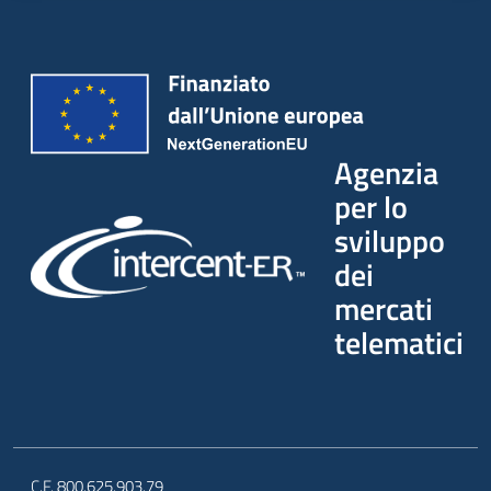
Agenzia
per lo
sviluppo
dei
mercati
telematici
C.F. 800.625.903.79