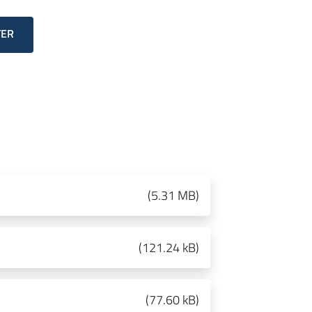
TER
(
5.31 MB
)
(
121.24 kB
)
(
77.60 kB
)