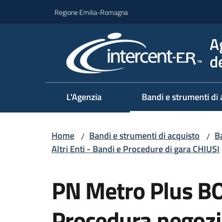
Vai al contenuto
Vai alla navigazione
Vai al footer
Regione Emilia-Romagna
A
d
L'Agenzia
Bandi e strumenti di 
Home
Bandi e strumenti di acquisto
Ba
/
/
Altri Enti - Bandi e Procedure di gara CHIUSI
Salta al contenuto
PN Metro Plus BO
Procedura negozia