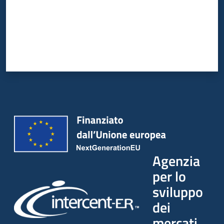
Agenzia
per lo
sviluppo
dei
mercati