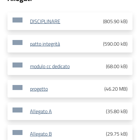
DISCIPLINARE
(
805.90 kB
)
patto integrità
(
590.00 kB
)
modulo cc dedicato
(
68.00 kB
)
progetto
(
46.20 MB
)
Allegato A
(
35.80 kB
)
Allegato B
(
29.75 kB
)