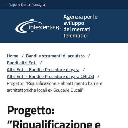
Vai al contenuto
Vai alla navigazione
Vai al footer
Regione Emilia-Romagna
Agenzia per lo
Agenzia
sviluppo
per lo
dei mercati
sviluppo
telematici
dei
mercati
telematici
Home
/
Bandi e strumenti di acquisto
/
Bandi altri Enti
/
Altri Enti - Bandi e Procedure di gara
/
Altri Enti - Bandi e Procedure di gara CHIUSI
/
L'Agenzia
Progetto: “Riqualificazione e abbattimento barriere
architettoniche locali ex Scuderie Ducali”
Progetto:
Bandi
Salta al contenuto
e
strumenti
“Riqualificazione e
di