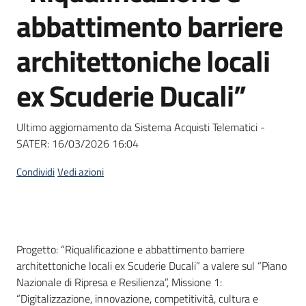
acquisto
abbattimento barriere
architettoniche locali
Supporto
ex Scuderie Ducali”
Piattaforme
Ultimo aggiornamento da Sistema Acquisti Telematici -
telematiche
SATER:
16/03/2026 16:04
Condividi
Vedi azioni
English
Dati del bando
Progetto: “Riqualificazione e abbattimento barriere
site
architettoniche locali ex Scuderie Ducali” a valere sul “Piano
Nazionale di Ripresa e Resilienza”, Missione 1:
“Digitalizzazione, innovazione, competitività, cultura e