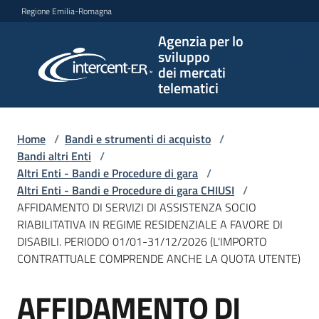
Vai al contenuto
Vai alla navigazione
Vai al footer
Regione Emilia-Romagna
Agenzia per lo
Agenzia
sviluppo
per lo
dei mercati
sviluppo
telematici
dei
mercati
telematici
Home
/
Bandi e strumenti di acquisto
/
Bandi altri Enti
/
Altri Enti - Bandi e Procedure di gara
/
Altri Enti - Bandi e Procedure di gara CHIUSI
/
L'Agenzia
AFFIDAMENTO DI SERVIZI DI ASSISTENZA SOCIO
RIABILITATIVA IN REGIME RESIDENZIALE A FAVORE DI
DISABILI. PERIODO 01/01-31/12/2026 (L'IMPORTO
CONTRATTUALE COMPRENDE ANCHE LA QUOTA UTENTE)
Bandi
e
AFFIDAMENTO DI
strumenti
Salta al contenuto
di