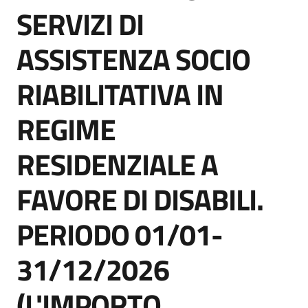
acquisto
SERVIZI DI
ASSISTENZA SOCIO
Supporto
RIABILITATIVA IN
REGIME
Piattaforme
telematiche
RESIDENZIALE A
FAVORE DI DISABILI.
PERIODO 01/01-
English
31/12/2026
site
(L'IMPORTO