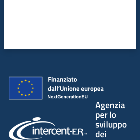
Agenzia
per lo
sviluppo
dei