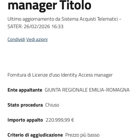
manager Titolo
acquisto
Ultimo aggiornamento da Sistema Acquisti Telematici -
SATER:
26/02/2026 16:33
Supporto
Condividi
Vedi azioni
Piattaforme
telematiche
Dati del bando
Fornitura di Licenze d'uso Identity Access manager
Ente appaltante
GIUNTA REGIONALE EMILIA-ROMAGNA
Stato procedura
Chiuso
English
site
Importo appalto
220.999,99 €
Criterio di aggiudicazione
Prezzo più basso