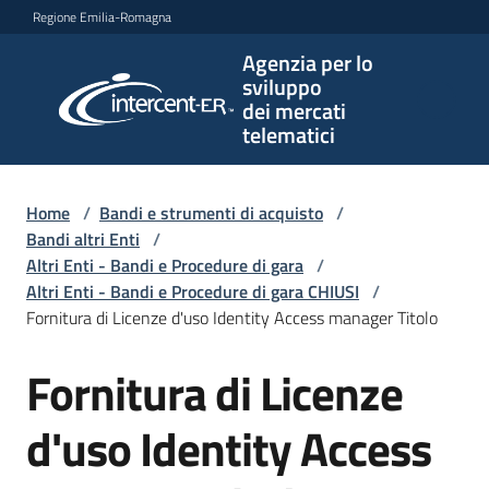
Vai al contenuto
Vai alla navigazione
Vai al footer
Regione Emilia-Romagna
Agenzia per lo
Agenzia
sviluppo
per lo
dei mercati
sviluppo
telematici
dei
mercati
telematici
Home
/
Bandi e strumenti di acquisto
/
Bandi altri Enti
/
Altri Enti - Bandi e Procedure di gara
/
Altri Enti - Bandi e Procedure di gara CHIUSI
/
L'Agenzia
Fornitura di Licenze d'uso Identity Access manager Titolo
Fornitura di Licenze
Salta al contenuto
Bandi
e
d'uso Identity Access
strumenti
di