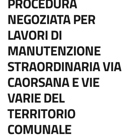
PROCEDURA
acquisto
NEGOZIATA PER
Supporto
LAVORI DI
MANUTENZIONE
Piattaforme
STRAORDINARIA VIA
telematiche
CAORSANA E VIE
VARIE DEL
TERRITORIO
English
site
COMUNALE