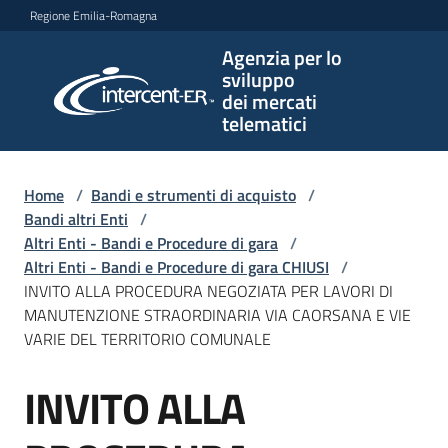
Vai al contenuto
Vai alla navigazione
Vai al footer
Regione Emilia-Romagna
Agenzia per lo
Agenzia
sviluppo
per lo
dei mercati
sviluppo
telematici
dei
mercati
telematici
Home
/
Bandi e strumenti di acquisto
/
Bandi altri Enti
/
Altri Enti - Bandi e Procedure di gara
/
Altri Enti - Bandi e Procedure di gara CHIUSI
/
L'Agenzia
INVITO ALLA PROCEDURA NEGOZIATA PER LAVORI DI
MANUTENZIONE STRAORDINARIA VIA CAORSANA E VIE
VARIE DEL TERRITORIO COMUNALE
Bandi
INVITO ALLA
e
Salta al contenuto
strumenti
di