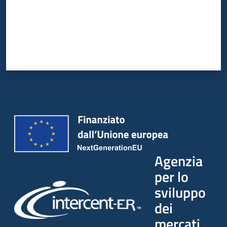
Agenzia
per lo
sviluppo
dei
mercati