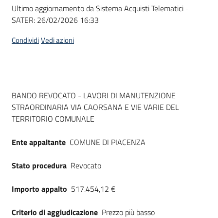
Seguici
Ultimo aggiornamento da Sistema Acquisti Telematici -
su
SATER:
26/02/2026 16:33
Condividi
Vedi azioni
Dati del bando
BANDO REVOCATO - LAVORI DI MANUTENZIONE
STRAORDINARIA VIA CAORSANA E VIE VARIE DEL
TERRITORIO COMUNALE
Ente appaltante
COMUNE DI PIACENZA
Stato procedura
Revocato
Importo appalto
517.454,12 €
Criterio di aggiudicazione
Prezzo più basso