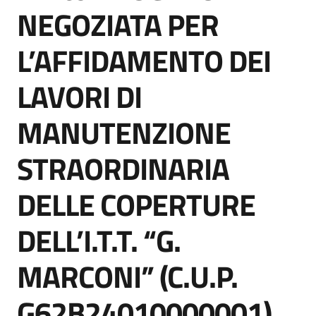
acquisto
NEGOZIATA PER
L’AFFIDAMENTO DEI
Supporto
LAVORI DI
MANUTENZIONE
Piattaforme
telematiche
STRAORDINARIA
DELLE COPERTURE
DELL’I.T.T. “G.
English
MARCONI” (C.U.P.
site
G62B24010000001)