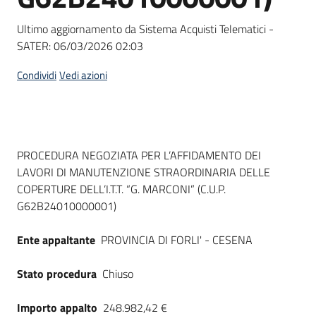
Seguici
su
Ultimo aggiornamento da Sistema Acquisti Telematici -
SATER:
06/03/2026 02:03
Condividi
Vedi azioni
Dati del bando
PROCEDURA NEGOZIATA PER L’AFFIDAMENTO DEI
LAVORI DI MANUTENZIONE STRAORDINARIA DELLE
COPERTURE DELL’I.T.T. “G. MARCONI” (C.U.P.
G62B24010000001)
Ente appaltante
PROVINCIA DI FORLI' - CESENA
Stato procedura
Chiuso
Importo appalto
248.982,42 €