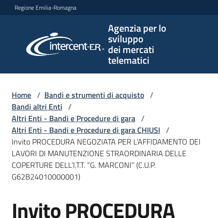
Vai al contenuto
Vai alla navigazione
Vai al footer
Regione Emilia-Romagna
Agenzia per lo
Agenzia
sviluppo
per lo
dei mercati
sviluppo
telematici
dei
mercati
telematici
Home
/
Bandi e strumenti di acquisto
/
Bandi altri Enti
/
Altri Enti - Bandi e Procedure di gara
/
Altri Enti - Bandi e Procedure di gara CHIUSI
/
L'Agenzia
Invito PROCEDURA NEGOZIATA PER L’AFFIDAMENTO DEI
LAVORI DI MANUTENZIONE STRAORDINARIA DELLE
COPERTURE DELL’I.T.T. “G. MARCONI” (C.U.P.
G62B24010000001)
Bandi
e
Invito PROCEDURA
strumenti
Salta al contenuto
di