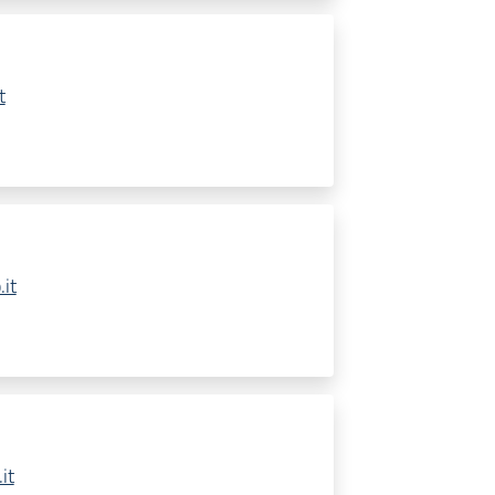
t
it
it