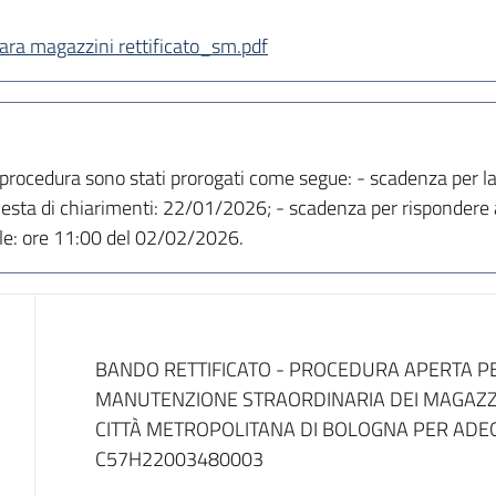
ra magazzini rettificato_sm.pdf
la procedura sono stati prorogati come segue: - scadenza per l
esta di chiarimenti: 22/01/2026; - scadenza per rispondere a
ale: ore 11:00 del 02/02/2026.
Dati del bando
BANDO RETTIFICATO - PROCEDURA APERTA PER
MANUTENZIONE STRAORDINARIA DEI MAGAZZI
CITTÀ METROPOLITANA DI BOLOGNA PER ADE
C57H22003480003