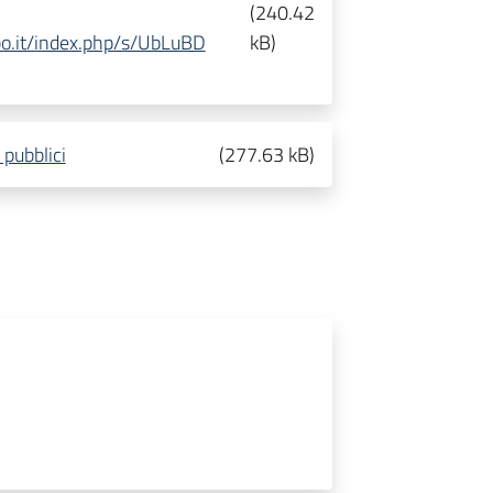
(
240.42
.bo.it/index.php/s/UbLuBD
kB
)
 pubblici
(
277.63 kB
)