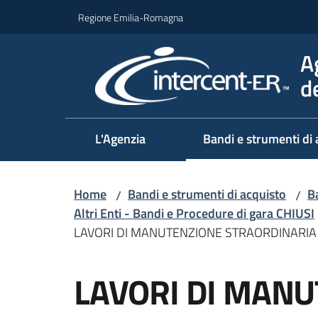
Vai al contenuto
Vai alla navigazione
Vai al footer
Regione Emilia-Romagna
A
d
L'Agenzia
Bandi e strumenti di 
Home
Bandi e strumenti di acquisto
Ba
/
/
Altri Enti - Bandi e Procedure di gara CHIUSI
LAVORI DI MANUTENZIONE STRAORDINARIA 
Salta al contenuto
LAVORI DI MAN