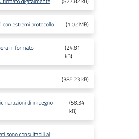
O firmato digitalmente
(
827.82 kB
)
 con estremi protocollo
(
1.02 MB
)
pera in formato
(
24.81
kB
)
(
385.23 kB
)
ichiarazioni di impegno
(
58.34
kB
)
ati sono consultabili al