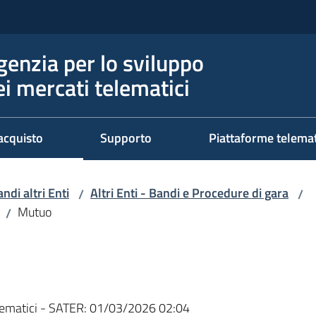
genzia per lo sviluppo
ei mercati telematici
acquisto
Supporto
Piattaforme telema
ndi altri Enti
Altri Enti - Bandi e Procedure di gara
/
/
Mutuo
/
ematici - SATER:
01/03/2026 02:04