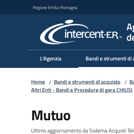
Vai al contenuto
Vai alla navigazione
Vai al footer
Regione Emilia-Romagna
A
d
L'Agenzia
Bandi e strumenti di 
Home
Bandi e strumenti di acquisto
Ba
/
/
Altri Enti - Bandi e Procedure di gara CHIUSI
Salta al contenuto
Mutuo
Ultimo aggiornamento da Sistema Acquisti Tel