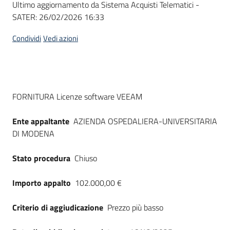
Ultimo aggiornamento da Sistema Acquisti Telematici -
acquisto
SATER:
26/02/2026 16:33
Condividi
Vedi azioni
Supporto
Piattaforme
Dati del bando
FORNITURA Licenze software VEEAM
telematiche
Ente appaltante
AZIENDA OSPEDALIERA-UNIVERSITARIA
DI MODENA
Stato procedura
Chiuso
English
Importo appalto
102.000,00 €
site
Criterio di aggiudicazione
Prezzo più basso