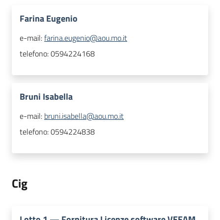
Farina Eugenio
e-mail:
farina.eugenio@aou.mo.it
telefono:
0594224168
Bruni Isabella
e-mail:
bruni.isabella@aou.mo.it
telefono:
0594224838
Cig
Lotto
1
—
Fornitura Licenze software VEEAM