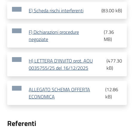
E) Scheda rischi interferenti
(
83.00 kB
)
F) Dichiarazioni procedure
(
7.36
negoziate
MB
)
H) LETTERA D'INVITO prot. AOU
(
477.30
0035755/25 del 16/12/2025
kB
)
ALLEGATO SCHEMA OFFERTA
(
12.86
ECONOMICA
kB
)
Referenti