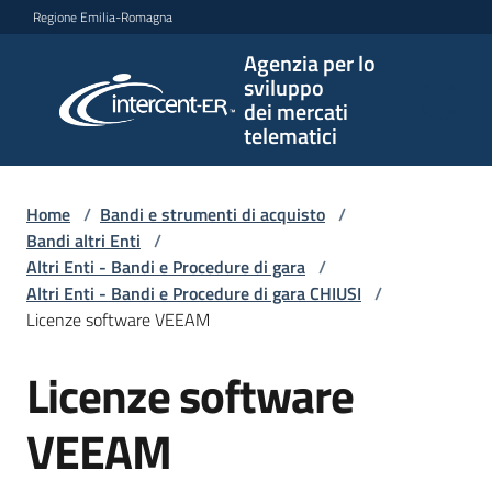
Vai al contenuto
Vai alla navigazione
Vai al footer
Regione Emilia-Romagna
Agenzia per lo
Agenzia
sviluppo
per lo
dei mercati
sviluppo
telematici
dei
mercati
telematici
Home
/
Bandi e strumenti di acquisto
/
Bandi altri Enti
/
Altri Enti - Bandi e Procedure di gara
/
Altri Enti - Bandi e Procedure di gara CHIUSI
/
L'Agenzia
Licenze software VEEAM
Licenze software
Salta al contenuto
Bandi
e
VEEAM
strumenti
di