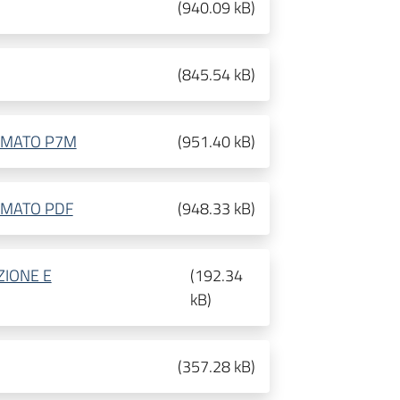
(
940.09 kB
)
(
845.54 kB
)
ORMATO P7M
(
951.40 kB
)
RMATO PDF
(
948.33 kB
)
ZIONE E
(
192.34
kB
)
(
357.28 kB
)