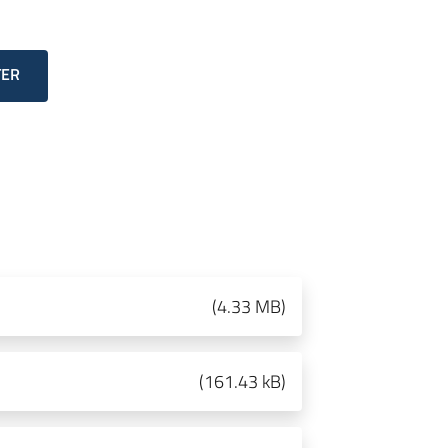
TER
(
4.33 MB
)
(
161.43 kB
)