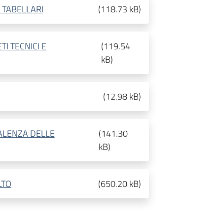
 TABELLARI
(
118.73 kB
)
TI TECNICI E
(
119.54
kB
)
(
12.98 kB
)
VALENZA DELLE
(
141.30
kB
)
LTO
(
650.20 kB
)