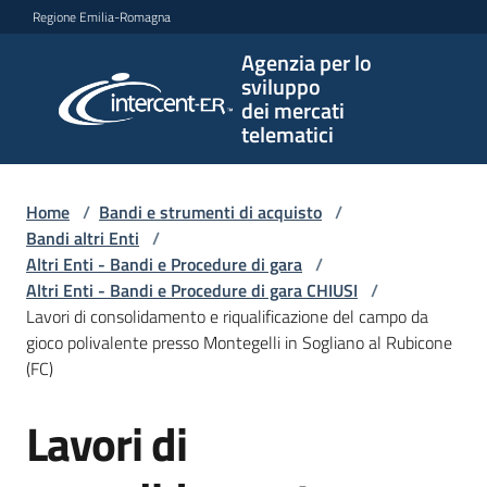
Vai al contenuto
Vai alla navigazione
Vai al footer
Regione Emilia-Romagna
Agenzia per lo
Agenzia
sviluppo
per lo
dei mercati
sviluppo
telematici
dei
mercati
telematici
Home
/
Bandi e strumenti di acquisto
/
Bandi altri Enti
/
Altri Enti - Bandi e Procedure di gara
/
Altri Enti - Bandi e Procedure di gara CHIUSI
/
L'Agenzia
Lavori di consolidamento e riqualificazione del campo da
gioco polivalente presso Montegelli in Sogliano al Rubicone
(FC)
Bandi
Lavori di
e
Salta al contenuto
strumenti
di