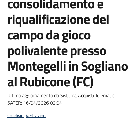
consolidamento e
acquisto
riqualificazione del
Supporto
campo da gioco
polivalente presso
Piattaforme
Montegelli in Sogliano
telematiche
al Rubicone (FC)
Ultimo aggiornamento da Sistema Acquisti Telematici -
SATER:
16/04/2026 02:04
English
site
Condividi
Vedi azioni