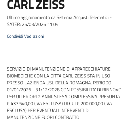
CARL ZEISS
acquisto
Ultimo aggiornamento da Sistema Acquisti Telematici -
SATER:
25/03/2026 11:04
Supporto
Condividi
Vedi azioni
Piattaforme
telematiche
Dati del bando
SERVIZIO DI MANUTENZIONE DI APPARECCHIATURE
BIOMEDICHE CON LA DITTA CARL ZEISS SPA IN USO
PRESSO L’AZIENDA USL DELLA ROMAGNA. PERIODO
01/01/2026 - 31/12/2028 CON POSSIBILITA’ DI RINNOVO
PER ULTERIORI 2 ANNI. SPESA COMPLESSIVA PRESUNTA
English
€ 437.540,00 (IVA ESCLUSA) DI CUI € 200.000,00 (IVA
site
ESCLUSA) PER EVENTUALI INTERVENTI DI
MANUTENZIONE FUORI CONTRATTO.