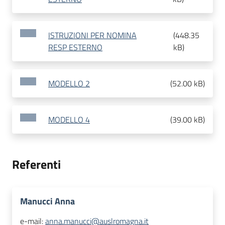
ISTRUZIONI PER NOMINA
(
448.35
RESP ESTERNO
kB
)
MODELLO 2
(
52.00 kB
)
MODELLO 4
(
39.00 kB
)
Referenti
Manucci Anna
e-mail:
anna.manucci@auslromagna.it