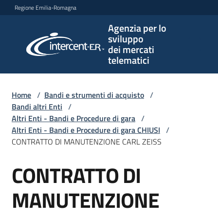
Vai al contenuto
Vai alla navigazione
Vai al footer
Regione Emilia-Romagna
Agenzia per lo
Agenzia
sviluppo
per lo
dei mercati
sviluppo
telematici
dei
mercati
telematici
Home
/
Bandi e strumenti di acquisto
/
Bandi altri Enti
/
Altri Enti - Bandi e Procedure di gara
/
Altri Enti - Bandi e Procedure di gara CHIUSI
/
L'Agenzia
CONTRATTO DI MANUTENZIONE CARL ZEISS
CONTRATTO DI
Salta al contenuto
Bandi
e
MANUTENZIONE
strumenti
di