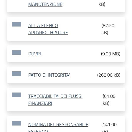
MANUTENZIONE
kB
)
ALL A ELENCO
(
87.20
APPARECCHIATURE
kB
)
DUVRI
(
9.03 MB
)
PATTO DI INTEGRITA'
(
268.00 kB
)
TRACCIABILITA' DEI FLUSSI
(
61.00
FINANZIARI
kB
)
NOMINA DEL RESPONSABILE
(
141.00
ESTERNO
kB
)