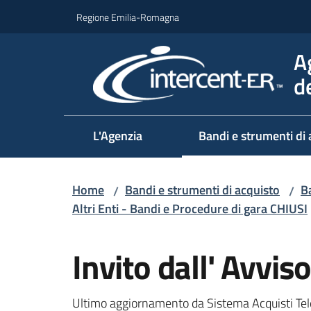
Vai al contenuto
Vai alla navigazione
Vai al footer
Regione Emilia-Romagna
A
d
L'Agenzia
Bandi e strumenti di 
Home
Bandi e strumenti di acquisto
Ba
/
/
Altri Enti - Bandi e Procedure di gara CHIUSI
Salta al contenuto
Invito dall' Avvi
Ultimo aggiornamento da Sistema Acquisti Tel