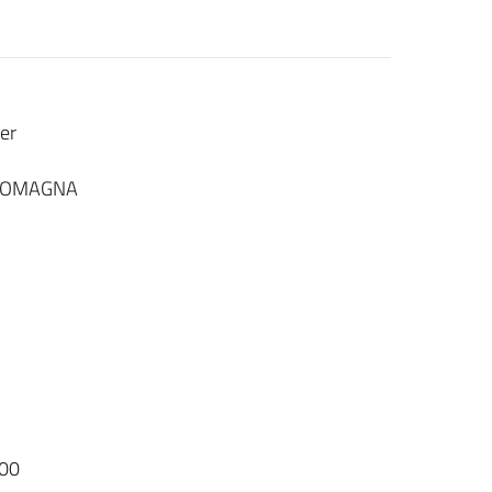
er
-ROMAGNA
00