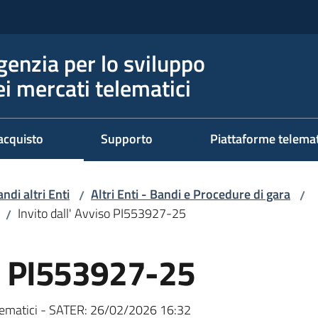
genzia per lo sviluppo
ei mercati telematici
acquisto
Supporto
Piattaforme telema
ndi altri Enti
Altri Enti - Bandi e Procedure di gara
/
/
Invito dall' Avviso PI553927-25
/
so PI553927-25
ematici - SATER:
26/02/2026 16:32