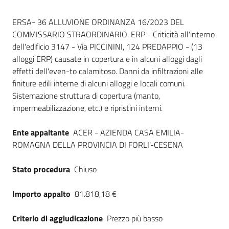
Seguici
Dati del bando
su
ERSA- 36 ALLUVIONE ORDINANZA 16/2023 DEL
COMMISSARIO STRAORDINARIO. ERP - Criticità all'interno
dell'edificio 3147 - Via PICCININI, 124 PREDAPPIO - (13
alloggi ERP) causate in copertura e in alcuni alloggi dagli
effetti dell'even-to calamitoso. Danni da infiltrazioni alle
finiture edili interne di alcuni alloggi e locali comuni.
Sistemazione struttura di copertura (manto,
impermeabilizzazione, etc.) e ripristini interni.
Ente appaltante
ACER - AZIENDA CASA EMILIA-
ROMAGNA DELLA PROVINCIA DI FORLI'-CESENA
Stato procedura
Chiuso
Importo appalto
81.818,18 €
Criterio di aggiudicazione
Prezzo più basso