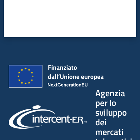
Agenzia
per lo
sviluppo
dei
mercati