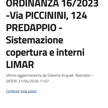
ORDINANZA 16/2023
acquisto
-Via PICCININI, 124
Supporto
PREDAPPIO -
Sistemazione
Piattaforme
copertura e interni
telematiche
LIMAR
Ultimo aggiornamento da Sistema Acquisti Telematici -
SATER:
21/04/2026 11:07
English
site
Condividi
Vedi azioni