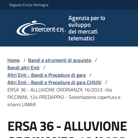
Vai al contenuto
Vai alla navigazione
Vai al footer
Regione Emilia-Romagna
Agenzia per lo
Agenzia
sviluppo
per lo
dei mercati
sviluppo
telematici
dei
mercati
telematici
Home
/
Bandi e strumenti di acquisto
/
Bandi altri Enti
/
Altri Enti - Bandi e Procedure di gara
/
Altri Enti - Bandi e Procedure di gara CHIUSI
/
L'Agenzia
ERSA 36 - ALLUVIONE ORDINANZA 16/2023 -Via
PICCININI, 124 PREDAPPIO - Sistemazione copertura e
interni LIMAR
Bandi
ERSA 36 - ALLUVIONE
e
Salta al contenuto
strumenti
di