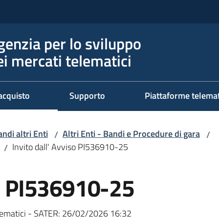
genzia per lo sviluppo
ei mercati telematici
acquisto
Supporto
Piattaforme telema
ndi altri Enti
Altri Enti - Bandi e Procedure di gara
/
/
Invito dall' Avviso PI536910-25
/
so PI536910-25
ematici - SATER:
26/02/2026 16:32