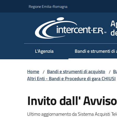
Vai al contenuto
Vai alla navigazione
Vai al footer
Regione Emilia-Romagna
A
d
L'Agenzia
Bandi e strumenti di 
Home
Bandi e strumenti di acquisto
Ba
/
/
Altri Enti - Bandi e Procedure di gara CHIUSI
Salta al contenuto
Invito dall' Avvi
Ultimo aggiornamento da Sistema Acquisti Tel