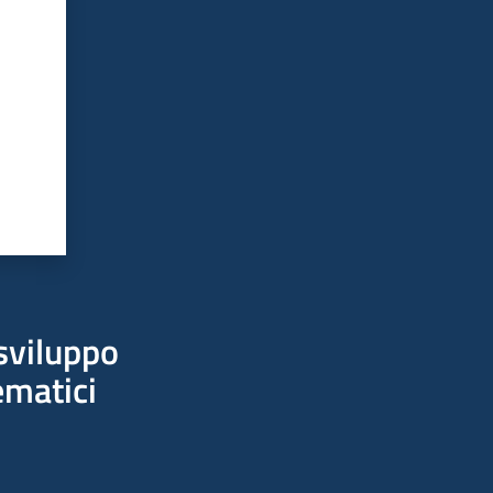
sviluppo
ematici