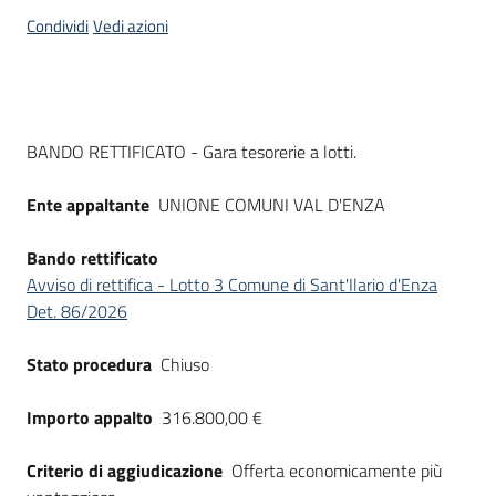
acquisto
Condividi
Vedi azioni
Supporto
Dati del bando
BANDO RETTIFICATO - Gara tesorerie a lotti.
Piattaforme
Ente appaltante
UNIONE COMUNI VAL D'ENZA
telematiche
Bando rettificato
Avviso di rettifica - Lotto 3 Comune di Sant'Ilario d'Enza
Det. 86/2026
Stato procedura
Chiuso
English
site
Importo appalto
316.800,00 €
Criterio di aggiudicazione
Offerta economicamente più