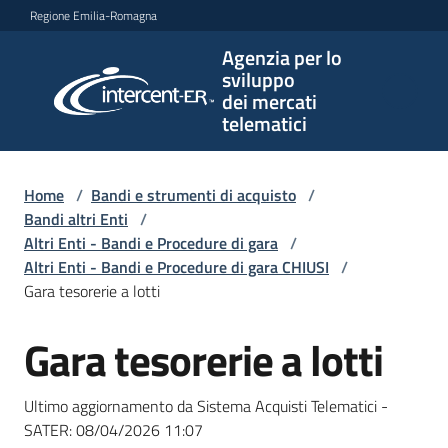
Vai al contenuto
Vai alla navigazione
Vai al footer
Regione Emilia-Romagna
Agenzia per lo
Agenzia
sviluppo
per lo
dei mercati
sviluppo
telematici
dei
mercati
telematici
Home
/
Bandi e strumenti di acquisto
/
Bandi altri Enti
/
Altri Enti - Bandi e Procedure di gara
/
Altri Enti - Bandi e Procedure di gara CHIUSI
/
L'Agenzia
Gara tesorerie a lotti
Gara tesorerie a lotti
Salta al contenuto
Bandi
e
Ultimo aggiornamento da Sistema Acquisti Telematici -
strumenti
SATER:
08/04/2026 11:07
di